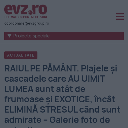
Știri
naționale
coordonare@evzgroup.ro
și
▼ Proiecte speciale
internaționale
|
ACTUALITATE
România
RAIUL PE PĂMÂNT. Plajele şi
-
cascadele care AU UIMIT
Evenimentul
LUMEA sunt atât de
Zilei
frumoase şi EXOTICE, încât
ELIMINĂ STRESUL când sunt
admirate – Galerie foto de