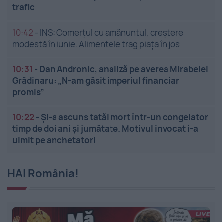
trafic
10:42
-
INS: Comerțul cu amănuntul, creștere
modestă în iunie. Alimentele trag piața în jos
10:31
-
Dan Andronic, analiză pe averea Mirabelei
Grădinaru: „N-am găsit imperiul financiar
promis”
10:22
-
Și-a ascuns tatăl mort într-un congelator
timp de doi ani și jumătate. Motivul invocat i-a
uimit pe anchetatori
HAI România!