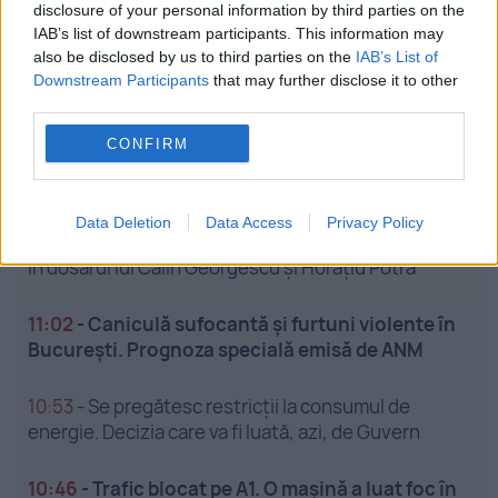
disclosure of your personal information by third parties on the
IAB’s list of downstream participants. This information may
also be disclosed by us to third parties on the
IAB’s List of
Stiri calde
Downstream Participants
that may further disclose it to other
third parties.
CONFIRM
11:21
-
ANM a emis coduri de caniculă și furtuni
pentru mare parte din țară. Unde lovesc vijeliile
Data Deletion
Data Access
Privacy Policy
11:12
-
Decizie-cheie așteptată astăzi la Înalta Curte
în dosarul lui Călin Georgescu și Horațiu Potra
11:02
-
Caniculă sufocantă și furtuni violente în
București. Prognoza specială emisă de ANM
10:53
-
Se pregătesc restricții la consumul de
energie. Decizia care va fi luată, azi, de Guvern
10:46
-
Trafic blocat pe A1. O mașină a luat foc în