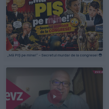
„Mă PIȘ pe mine!” – Secretul murdar de la congrese! 😳