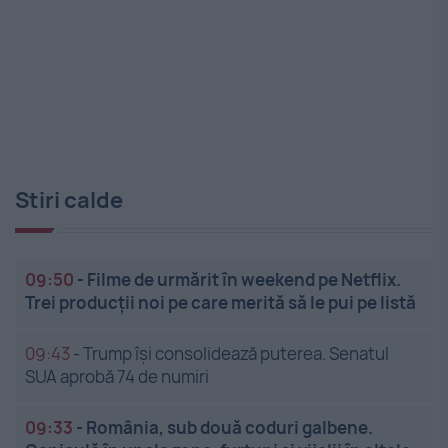
Stiri calde
09:50
-
Filme de urmărit în weekend pe Netflix.
Trei producții noi pe care merită să le pui pe listă
09:43
-
Trump își consolidează puterea. Senatul
SUA aprobă 74 de numiri
09:33
-
România, sub două coduri galbene.