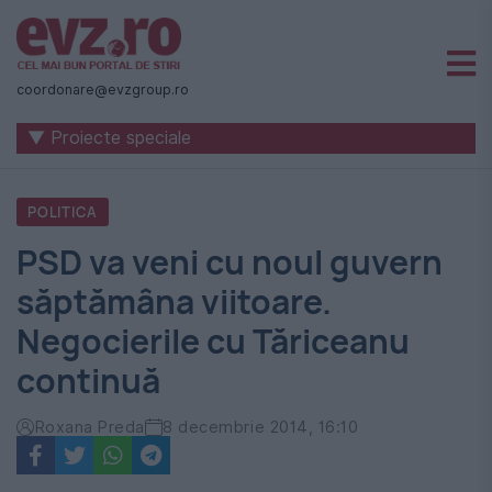
Știri
naționale
coordonare@evzgroup.ro
și
▼ Proiecte speciale
internaționale
|
POLITICA
România
PSD va veni cu noul guvern
-
săptămâna viitoare.
Evenimentul
Negocierile cu Tăriceanu
Zilei
continuă
Roxana Preda
8 decembrie 2014, 16:10