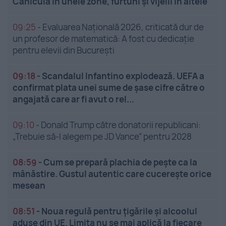
Caniculă în unele zone, furtuni și vijelii în altele
09:25
-
Evaluarea Națională 2026, criticată dur de
un profesor de matematică: A fost cu dedicație
pentru elevii din București
09:18
-
Scandalul Infantino explodează. UEFA a
confirmat plata unei sume de șase cifre către o
angajată care ar fi avut o rel...
09:10
-
Donald Trump către donatorii republicani:
„Trebuie să-l alegem pe JD Vance” pentru 2028
08:59
-
Cum se prepară plachia de pește ca la
mânăstire. Gustul autentic care cucerește orice
mesean
08:51
-
Noua regulă pentru țigările și alcoolul
aduse din UE. Limita nu se mai aplică la fiecare