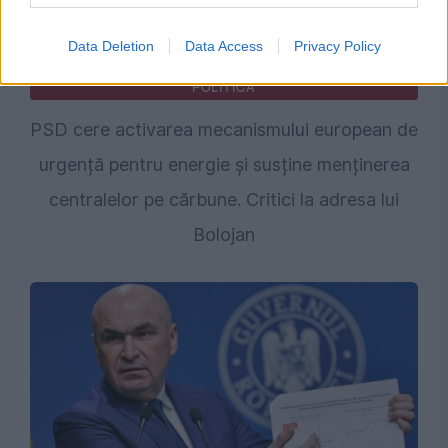
Data Deletion
Data Access
Privacy Policy
POLITICA
PSD cere activarea mecanismului european de
urgență pentru energie și susține menținerea
centralelor pe cărbune. Critici la adresa lui
Bolojan