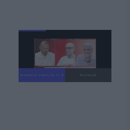
Următorul videoclip în 4
Anulează