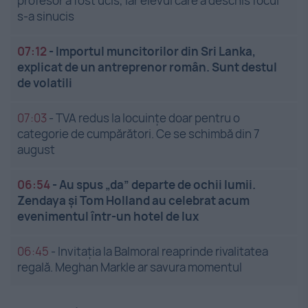
profesor a fost ucis, iar elevul care a deschis focul
s-a sinucis
07:12
-
Importul muncitorilor din Sri Lanka,
explicat de un antreprenor român. Sunt destul
de volatili
07:03
-
TVA redus la locuințe doar pentru o
categorie de cumpărători. Ce se schimbă din 7
august
06:54
-
Au spus „da” departe de ochii lumii.
Zendaya și Tom Holland au celebrat acum
evenimentul într-un hotel de lux
06:45
-
Invitația la Balmoral reaprinde rivalitatea
regală. Meghan Markle ar savura momentul