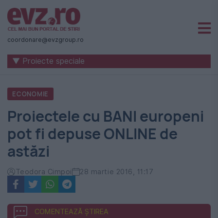
Știri
naționale
coordonare@evzgroup.ro
și
▼ Proiecte speciale
internaționale
|
ECONOMIE
România
Proiectele cu BANI europeni
-
pot fi depuse ONLINE de
Evenimentul
astăzi
Zilei
Teodora Cimpoi
28 martie 2016, 11:17
COMENTEAZĂ ȘTIREA