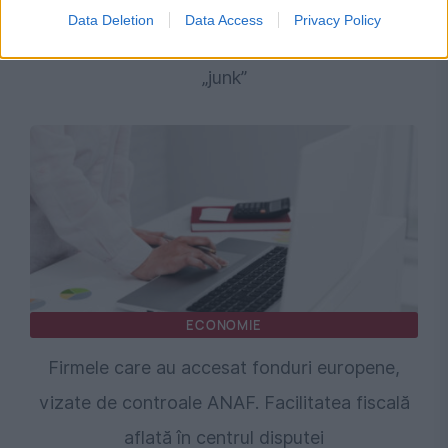
România află pe 31 iulie verdictul Fitch privind
Data Deletion
Data Access
Privacy Policy
ratingul de țară. Miza este evitarea categoriei
„junk”
ECONOMIE
Firmele care au accesat fonduri europene,
vizate de controale ANAF. Facilitatea fiscală
aflată în centrul disputei