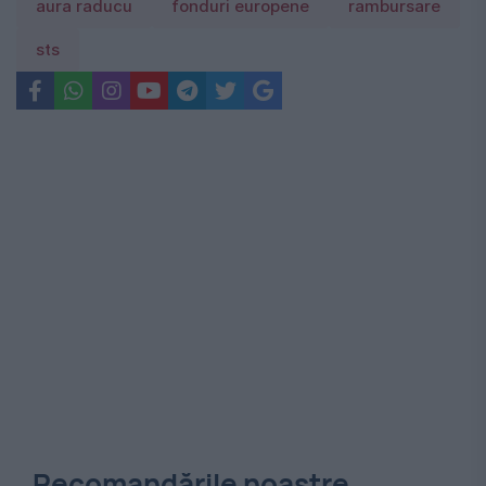
aura raducu
fonduri europene
rambursare
sts
Recomandările noastre