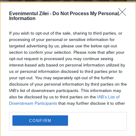
Evenimentul Zilei -
Do Not Process My Personal
POLITICA
Information
Sorin Grindeanu: Parlamentul a evitat
If you wish to opt-out of the sale, sharing to third parties, or
pierderea a 5,8 miliarde de euro din PNRR și a
processing of your personal or sensitive information for
targeted advertising by us, please use the below opt-out
deblocat 16,7 miliarde din SAFE
section to confirm your selection. Please note that after your
opt-out request is processed you may continue seeing
interest-based ads based on personal information utilized by
us or personal information disclosed to third parties prior to
your opt-out. You may separately opt-out of the further
disclosure of your personal information by third parties on the
IAB’s list of downstream participants. This information may
also be disclosed by us to third parties on the
IAB’s List of
Downstream Participants
that may further disclose it to other
third parties.
CONFIRM
ECONOMIE