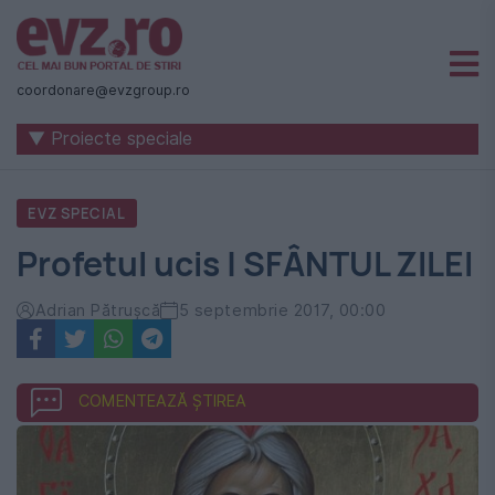
Știri
naționale
coordonare@evzgroup.ro
și
▼ Proiecte speciale
internaționale
|
EVZ SPECIAL
România
Profetul ucis | SFÂNTUL ZILEI
-
Evenimentul
Adrian Pătrușcă
5 septembrie 2017, 00:00
Zilei
COMENTEAZĂ ȘTIREA