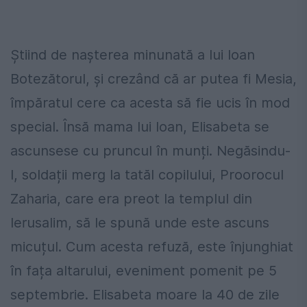
Știind de nașterea minunată a lui Ioan
Botezătorul, și crezând că ar putea fi Mesia,
împăratul cere ca acesta să fie ucis în mod
special. Însă mama lui Ioan, Elisabeta se
ascunsese cu pruncul în munți. Negăsindu-
l, soldații merg la tatăl copilului, Proorocul
Zaharia, care era preot la templul din
Ierusalim, să le spună unde este ascuns
micuțul. Cum acesta refuză, este înjunghiat
în fața altarului, eveniment pomenit pe 5
septembrie. Elisabeta moare la 40 de zile