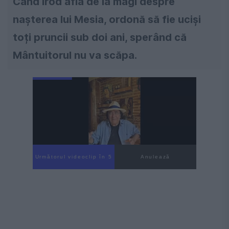
Când Irod află de la magi despre
nașterea lui Mesia, ordonă să fie uciși
toți pruncii sub doi ani, sperând că
Mântuitorul nu va scăpa.
Următorul videoclip în 4
Anulează