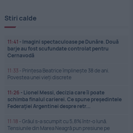
Stiri calde
11:41
-
Imagini spectaculoase pe Dunăre. Două
barje au fost scufundate controlat pentru
Cernavodă
11:33
-
Prințesa Beatrice împlinește 38 de ani.
Povestea unei vieți discrete
11:26
-
Lionel Messi, decizia care îi poate
schimba finalul carierei. Ce spune președintele
Federației Argentinei despre retr...
11:18
-
Grâul s-a scumpit cu 5,8% într-o lună.
Tensiunile din Marea Neagră pun presiune pe