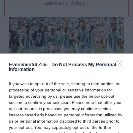
adresa lui Bolojan
Evenimentul Zilei -
Do Not Process My Personal
Information
SPORT
If you wish to opt-out of the sale, sharing to third parties, or
Cum a primit presa din Argentina înfrângerea
processing of your personal or sensitive information for
targeted advertising by us, please use the below opt-out
în finala Cupei Mondiale
section to confirm your selection. Please note that after your
opt-out request is processed you may continue seeing
interest-based ads based on personal information utilized by
us or personal information disclosed to third parties prior to
your opt-out. You may separately opt-out of the further