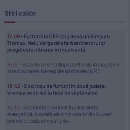
Stiri calde
17:00
-
Furtună la CFR Cluj după umilința cu
Tromso. Nelu Varga dă afară antrenorul și
pregătește intrarea în insolvență
16:51
-
Sute de amenzi după controale în magazine
și restaurante. Neregulile găsite de ANPC
16:42
-
Cod roșu de furtuni în două județe.
Vremea se strică la final de săptămână
16:32
-
Scandal la nivel înalt în plină alertă
energetică: Acuzații ale sindicatelor din Guvern
privind blocatea investițiilo...