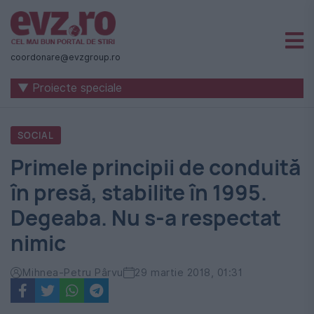
Știri
naționale
coordonare@evzgroup.ro
și
▼ Proiecte speciale
internaționale
|
SOCIAL
România
Primele principii de conduită
-
în presă, stabilite în 1995.
Evenimentul
Degeaba. Nu s-a respectat
Zilei
nimic
Mihnea-Petru Pârvu
29 martie 2018, 01:31