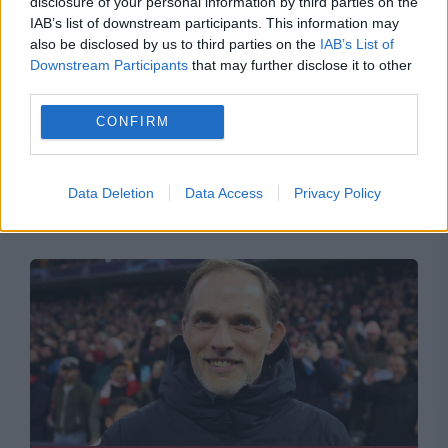
disclosure of your personal information by third parties on the
IAB’s list of downstream participants. This information may
also be disclosed by us to third parties on the
IAB’s List of
Downstream Participants
that may further disclose it to other
third parties.
CONFIRM
SPORT
„O echipă de eroi”. Reacțiile entuziaste ale
Data Deletion
Data Access
Privacy Policy
presei după Argentina-Anglia 2-1