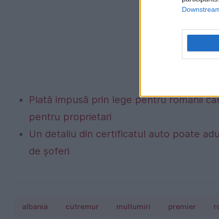
Downstream 
Plată impusă prin lege pentru românii car
pentru proprietari
Un detaliu din certificatul auto poate a
de șoferi
albania
cutremur
multumiri
premier
r