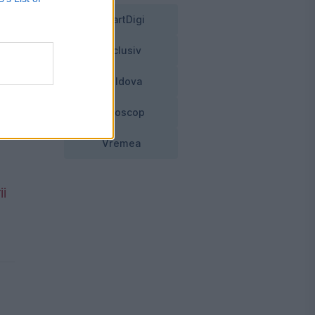
SmartDigi
Exclusiv
Moldova
Horoscop
Vremea
i