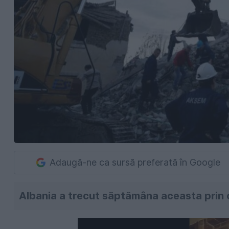
Adaugă-ne ca sursă preferată în Google
Albania a trecut săptămâna aceasta prin ce