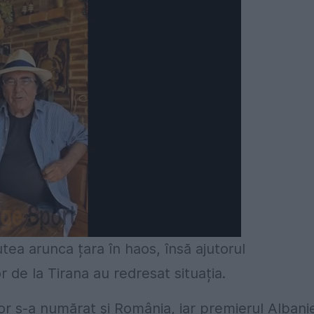
ea arunca țara în haos, însă ajutorul
r de la Tirana au redresat situația.
or s-a numărat și România, iar premierul Albanie