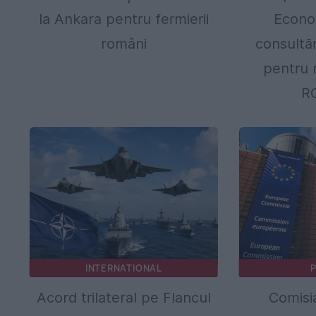
la Ankara pentru fermierii
Econo
români
consultă
pentru 
R
INTERNATIONAL
P
Acord trilateral pe Flancul
Comisi