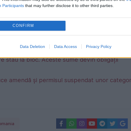
Participants
that may further disclose it to other third parties.
CONFIRM
Data Deletion
Data Access
Privacy Policy
e stau la bloc. Aceste sume devin obligații
duce amendă și permisul suspendat unor categori
omania