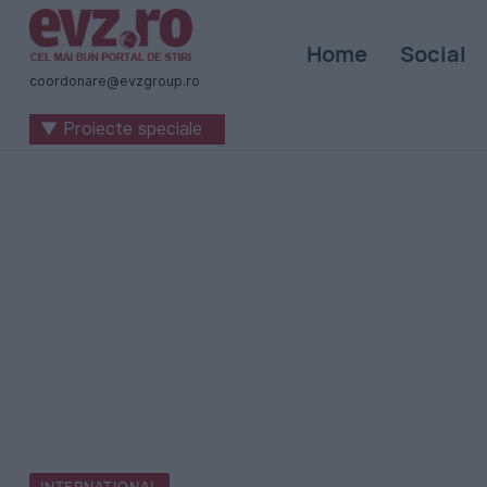
Știri
Home
Social
naționale
coordonare@evzgroup.ro
și
▼ Proiecte speciale
internaționale
|
România
-
Evenimentul
Zilei