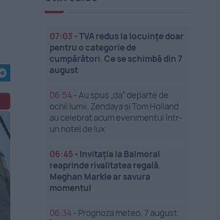
07:03
-
TVA redus la locuințe doar
pentru o categorie de
cumpărători. Ce se schimbă din 7
august
06:54
-
Au spus „da” departe de
ochii lumii. Zendaya și Tom Holland
au celebrat acum evenimentul într-
un hotel de lux
06:45
-
Invitația la Balmoral
reaprinde rivalitatea regală.
Meghan Markle ar savura
momentul
06:34
-
Prognoza meteo, 7 august.