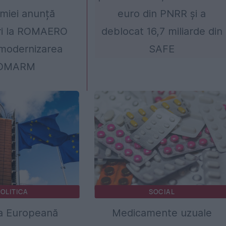
miei anunță
euro din PNRR și a
ri la ROMAERO
deblocat 16,7 miliarde din
modernizarea
SAFE
OMARM
OLITICA
SOCIAL
a Europeană
Medicamente uzuale