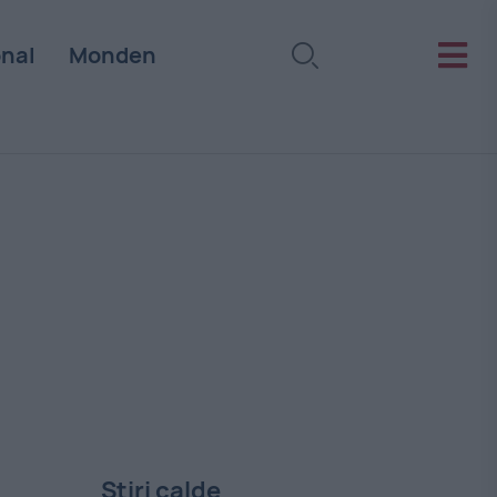
onal
Monden
Stiri calde