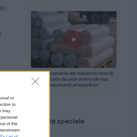
din
i
Marile probleme din industria textilă,
explicate de unul dintre cei mai
importanți producători
a
sonal or
ection to
ou may
 personal
Proiecte speciale
out of the
 downstream
B’s List of