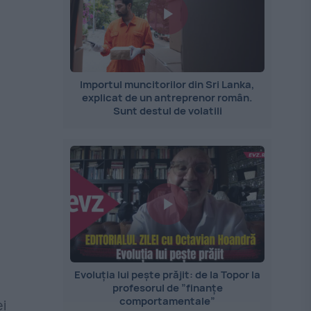
Importul muncitorilor din Sri Lanka,
explicat de un antreprenor român.
Sunt destul de volatili
Evoluția lui pește prăjit: de la Topor la
profesorul de ”finanțe
comportamentale”
i