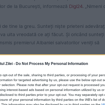
lor de la București, informează
Digi24
. „Nimeni 
 de tine la greu. Sunteți niște prieteni adevăraț
va uita vreodată ce ați făcut. Și oricând sunteți
ansmis premierul Albaniei salvatorilor veniți să
odus 51 de victime, România a trimis o echipă
l Zilei -
Do Not Process My Personal Information
pentru astfel de misiuni. Au mai ajuns în Albani
to opt-out of the sale, sharing to third parties, or processing of your per
a.
formation for targeted advertising by us, please use the below opt-out s
r selection. Please note that after your opt-out request is processed y
eing interest-based ads based on personal information utilized by us or
disclosed to third parties prior to your opt-out. You may separately opt-
losure of your personal information by third parties on the IAB’s list of
. This information may also be disclosed by us to third parties on the
IA