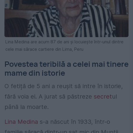
Lina Medina are acum 87 de ani și locuiește într-unul dintre
cele mai sărace cartiere din Lima, Peru
Povestea teribilă a celei mai tinere
mame din istorie
O fetiță de 5 ani a reușit să intre în istorie,
fără voia ei. A jurat să păstreze
secret
ul
până la moarte.
Lina Medina
s-a născut în 1933, într-o
familie săracă dintr-un sat mic din Munții