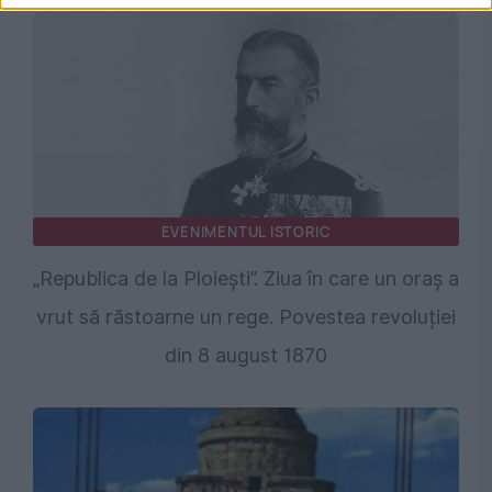
EVENIMENTUL ISTORIC
„Republica de la Ploiești”. Ziua în care un oraș a
vrut să răstoarne un rege. Povestea revoluției
din 8 august 1870