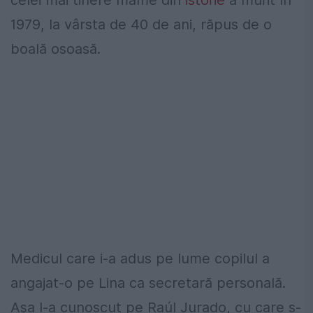
celei mai tinere mame din
istorie
a murit în
1979, la vârsta de 40 de ani, răpus de o
boală osoasă.
Medicul care i-a adus pe lume copilul a
angajat-o pe Lina ca secretară personală.
Așa l-a cunoscut pe Raúl Jurado, cu care s-