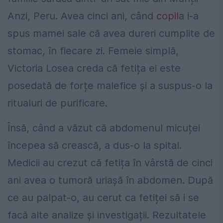
Anzi, Peru. Avea cinci ani, când
copil
a i-a
spus mamei sale că avea dureri cumplite de
stomac, în fiecare zi. Femeie simplă,
Victoria Losea creda că fetița ei este
posedată de forțe malefice și a suspus-o la
ritualuri de purificare.
Însă, când a văzut că abdomenul micuței
începea să crească, a dus-o la spital.
Medicii au crezut că fetița în vârstă de cinci
ani avea o tumoră uriașă în abdomen. După
ce au palpat-o, au cerut ca fetiței să i se
facă alte analize și investigații. Rezultatele