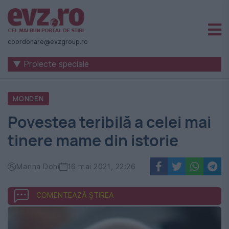
Știri
naționale
coordonare@evzgroup.ro
și
▼ Proiecte speciale
internaționale
|
MONDEN
România
Povestea teribilă a celei mai
-
tinere mame din istorie
Evenimentul
Zilei
Marina Dohi
16 mai 2021, 22:26
COMENTEAZĂ ȘTIREA