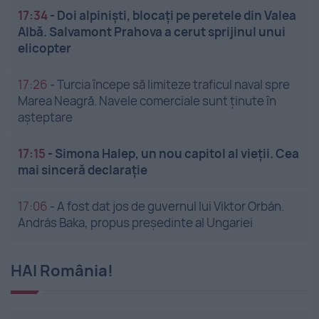
17:34
-
Doi alpiniști, blocați pe peretele din Valea
Albă. Salvamont Prahova a cerut sprijinul unui
elicopter
17:26
-
Turcia începe să limiteze traficul naval spre
Marea Neagră. Navele comerciale sunt ținute în
așteptare
17:15
-
Simona Halep, un nou capitol al vieții. Cea
mai sinceră declarație
17:06
-
A fost dat jos de guvernul lui Viktor Orbán.
András Baka, propus președinte al Ungariei
HAI România!