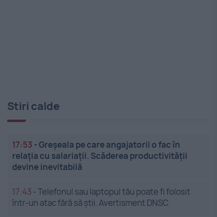
Stiri calde
17:53
-
Greșeala pe care angajatorii o fac în
relația cu salariații. Scăderea productivității
devine inevitabilă
17:43
-
Telefonul sau laptopul tău poate fi folosit
într-un atac fără să știi. Avertisment DNSC