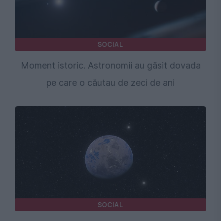
SOCIAL
Moment istoric. Astronomii au găsit dovada
pe care o căutau de zeci de ani
SOCIAL