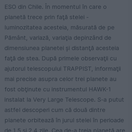
ESO din Chile. În momentul în care o
planetă trece prin faţă stelei -
luminozitatea acesteia, măsurată de pe
Pământ, variază, variaţia depinzând de
dimensiunea planetei şi distanţă acesteia
faţă de stea. După primele observaţii cu
ajutorul telescopului TRAPPIST, informaţii
mai precise asupra celor trei planete au
fost obţinute cu instrumentul HAWK-1
instalat la Very Large Telescope. S-a putut
astfel descoperi cum că două dintre
planete orbitează în jurul stelei în perioade
de 1,5 şi 2,4 zile. Cea de-a treia planetă are