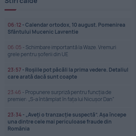
Stiri calde
06:12
-
Calendar ortodox, 10 august. Pomenirea
Sfântului Mucenic Lavrentie
06:05
-
Schimbare importantă la Waze. Vremuri
grele pentru șoferii din UE
23:57
-
Roșiile pot păcăli la prima vedere. Detaliul
care arată dacă sunt coapte
23:46
-
Propunere surpriză pentru funcția de
premier: „S-a întâmplat în fața lui Nicușor Dan”
23:34
-
„Aveți o tranzacție suspectă”. Așa începe
una dintre cele mai periculoase fraude din
România