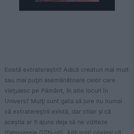
Există extratereştri? Adică creaturi mai mult
sau mai puţin asemănătoare celor care
vieţuiesc pe Pământ, în alte locuri în
Univers? Mulţi sunt gata să jure nu numai
că extratereştrii există, dar chiar şi că
aceştia ar fi ajuns deja să ne viziteze
(faimoasele OZN-uri). Alţii sunt cnvinsi că