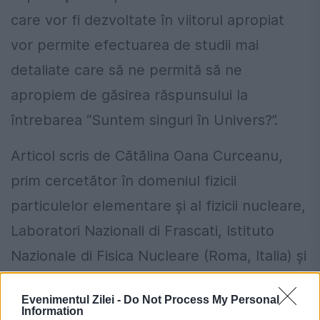
care vor fi dezvoltate în viitorul apropiat
vor permite efectuarea de studii mai
detaliate care să ne permită să ne
apropiem de găsirea răspunsului la
întrebarea “Suntem singuri în Univers?”.
Articol scris de Cătălina Oana Curceanu,
prim cercetător în domeniul fizicii
particulelor elementare şi al fizicii nucleare,
Laboratori Nazionali di Frascati, Istituto
Nazionale di Fisica Nucleare (Roma, Italia) şi
colaborator al Scientia.ro
Evenimentul Zilei -
Do Not Process My Personal
Information