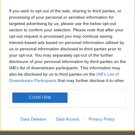
Guvernul interimar se reunește într-o
ședință extraordinară convocată de Ilie
If you wish to opt-out of the sale, sharing to third parties, or
processing of your personal or sensitive information for
Bolojan. Ce se află pe agendă
targeted advertising by us, please use the below opt-out
section to confirm your selection. Please note that after your
opt-out request is processed you may continue seeing
interest-based ads based on personal information utilized by
us or personal information disclosed to third parties prior to
your opt-out. You may separately opt-out of the further
atmosfera
catalina curceanu
Planeta
disclosure of your personal information by third parties on the
stiinta
univers
IAB’s list of downstream participants. This information may
also be disclosed by us to third parties on the
IAB’s List of
Downstream Participants
that may further disclose it to other
third parties.
CONFIRM
Data Deletion
Data Access
Privacy Policy