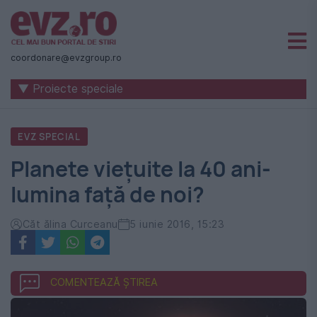
Știri
naționale
coordonare@evzgroup.ro
și
▼ Proiecte speciale
internaționale
|
EVZ SPECIAL
România
Planete vieţuite la 40 ani-
-
lumina faţă de noi?
Evenimentul
Zilei
Căt ălina Curceanu
5 iunie 2016, 15:23
COMENTEAZĂ ȘTIREA