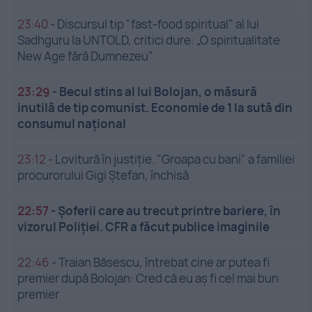
23:40
-
Discursul tip "fast-food spiritual" al lui
Sadhguru la UNTOLD, critici dure: „O spiritualitate
New Age fără Dumnezeu”
23:29
-
Becul stins al lui Bolojan, o măsură
inutilă de tip comunist. Economie de 1 la sută din
consumul național
23:12
-
Lovitură în justiție. "Groapa cu bani" a familiei
procurorului Gigi Ștefan, închisă
22:57
-
Șoferii care au trecut printre bariere, în
vizorul Poliției. CFR a făcut publice imaginile
22:46
-
Traian Băsescu, întrebat cine ar putea fi
premier după Bolojan: Cred că eu aș fi cel mai bun
premier