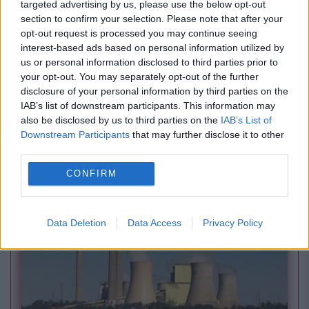
targeted advertising by us, please use the below opt-out
section to confirm your selection. Please note that after your
opt-out request is processed you may continue seeing
interest-based ads based on personal information utilized by
us or personal information disclosed to third parties prior to
your opt-out. You may separately opt-out of the further
disclosure of your personal information by third parties on the
IAB’s list of downstream participants. This information may
also be disclosed by us to third parties on the
INTERNATIONAL
IAB’s List of
Downstream Participants
that may further disclose it to other
SUA crește presiunea asupra Rusiei. Ce
third parties.
prevede noul pachet de sancțiuni
CONFIRM
Data Deletion
Data Access
Privacy Policy