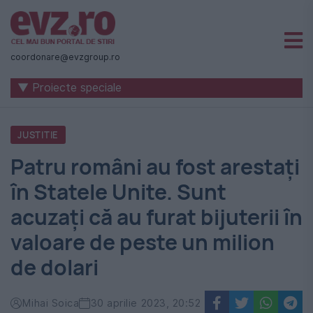
Știri
naționale
coordonare@evzgroup.ro
și
▼ Proiecte speciale
internaționale
|
JUSTITIE
România
Patru români au fost arestați
-
în Statele Unite. Sunt
Evenimentul
acuzați că au furat bijuterii în
Zilei
valoare de peste un milion
de dolari
Mihai Soica
30 aprilie 2023, 20:52