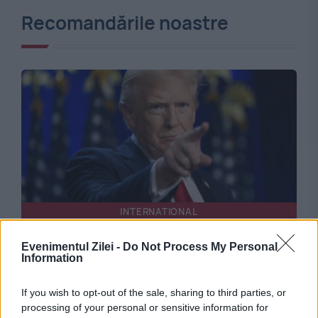
Recomandările noastre
INTERNATIONAL
Trump își consolidează puterea. Senatul SUA
Evenimentul Zilei -
Do Not Process My Personal
Information
aprobă 74 de numiri
If you wish to opt-out of the sale, sharing to third parties, or
processing of your personal or sensitive information for