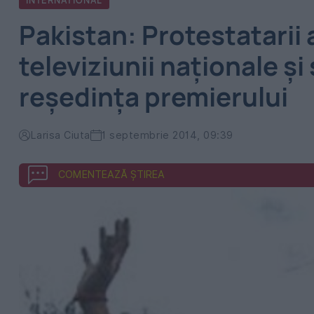
INTERNATIONAL
Pakistan: Protestatarii a
televiziunii naţionale şi
reşedinţa premierului
Larisa Ciuta
1 septembrie 2014, 09:39
COMENTEAZĂ ȘTIREA