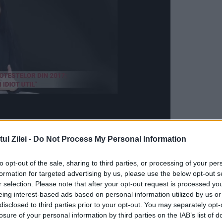
ogene, forţele de ordine au fost văzute retrăgân
l Zilei -
Do Not Process My Personal Information
uncat cu beţe şi pietre împotriva unor clădiri
to opt-out of the sale, sharing to third parties, or processing of your per
lamabad după săptămâni de demonstraţii în car
formation for targeted advertising by us, please use the below opt-out s
 Protestele conduse de Imran Khan, un cunoscu
r selection. Please note that after your opt-out request is processed y
eing interest-based ads based on personal information utilized by us or
ă, şi de clericul Tahir ul-Qadri, au izbucnit luna
disclosed to third parties prior to your opt-out. You may separately opt-
losure of your personal information by third parties on the IAB’s list of
puţin trei persoane fiind ucise în confruntările