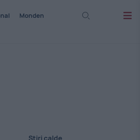
onal
Monden
Stiri calde