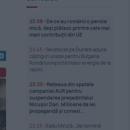
23:58
-
De ce au românii o pensie
mică, deși plătesc printre cele mai
mari contribuții din UE
23:43
-
Seceta de pe Dunăre aduce
câștiguri uriașe pentru Bulgaria.
România importă masiv energie de la
vecini
23:30
-
Rețeaua din spatele
campaniei AUR pentru
suspendarea președintelui
Nicușor Dan. Milioane de lei,
propagandă și conexi...
23:23
-
Radu Miruță: „Se termină