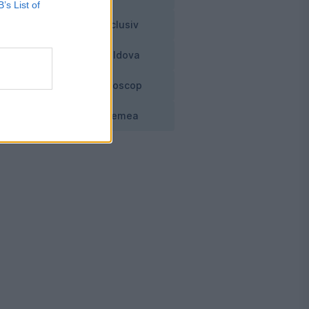
B’s List of
Exclusiv
Moldova
Horoscop
Vremea