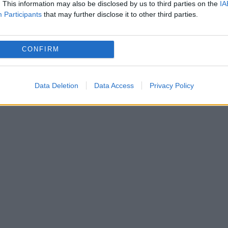
. This information may also be disclosed by us to third parties on the
IA
Participants
that may further disclose it to other third parties.
 primul anul de tranziţie democratică a puterii în
CONFIRM
ează să se adreseze marţi ambelor camere ale
ine controlul asupra situaţiei.
Data Deletion
Data Access
Privacy Policy