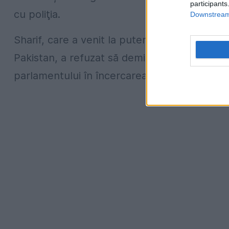
participants
cu poliţia.
Downstream 
Sharif, care a venit la putere anul trecut, în
Pakistan, a refuzat să demisioneze. El urm
parlamentului în încercarea de a arăta că deţ