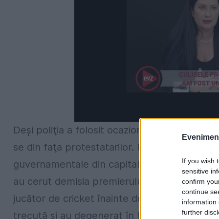
Deşi poliţia a folosit ocazional gaze lacrim
Evenimentu
se din faţa protestatarilor. Protestarii au ar
If you wish 
guvernamentale din capitala pakistaneză Is
sensitive in
au cerut demisia premierului Nawaz Sharif.
confirm you
continue se
jucător de cricket înainte de a intra în politic
information 
further disc
trecută şi au degenerat în haos sâmbătă, cel 