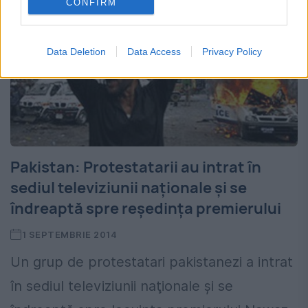
CONFIRM
Data Deletion
Data Access
Privacy Policy
Pakistan: Protestatarii au intrat în
sediul televiziunii naţionale şi se
îndreaptă spre reşedinţa premierului
1 SEPTEMBRIE 2014
Un grup de protestatari pakistanezi a intrat
în sediul televiziunii naţionale şi se