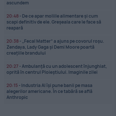
ascundem
20:48
-
De ce apar moliile alimentare și cum
scapi definitiv de ele. Greșeala care le face să
reapară
20:38
-
„Fecal Matter” a ajuns pe covorul roșu.
Zendaya, Lady Gaga și Demi Moore poartă
creațiile brandului
20:27
-
Ambulanță cu un adolescent înjunghiat,
oprită în centrul Ploieștiului. Imaginile zilei
20:15
-
Industria AI își pune banii pe masa
alegerilor americane. În ce tabără se află
Anthropic