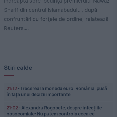
îndreaptă spre locuinţa premierului Nawaz
Sharif din centrul Islamabadului, după
confruntări cu forţele de ordine, relatează
Reuters....
Stiri calde
21:12
-
Trecerea la moneda euro. România, pusă
în fața unei decizii importante
21:02
-
Alexandru Rogobete, despre infecțiile
nosocomiale: Nu putem controla ceea ce