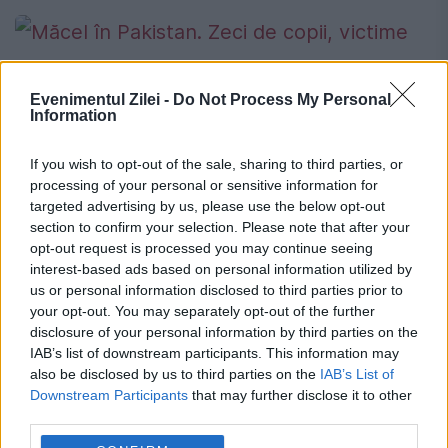
Evenimentul Zilei -
Do Not Process My Personal
Măcel în Pakistan. Zeci de copii,
Information
victime ale talibanilor
If you wish to opt-out of the sale, sharing to third parties, or
17 DECEMBRIE 2014
processing of your personal or sensitive information for
targeted advertising by us, please use the below opt-out
Pakistanul este în stare de șoc, după cel
section to confirm your selection. Please note that after your
opt-out request is processed you may continue seeing
mai grav atac terorist comis de la atentatul
interest-based ads based on personal information utilized by
din 2007, când a revenit în țară fostul
us or personal information disclosed to third parties prior to
your opt-out. You may separately opt-out of the further
premier Benazir Bhutto, până acum.
disclosure of your personal information by third parties on the
IAB’s list of downstream participants. This information may
Talibanii...
also be disclosed by us to third parties on the
IAB’s List of
Downstream Participants
that may further disclose it to other
third parties.