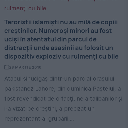
Teroriştii islamişti nu au milă de copiii
creştinilor. Numeroşi minori au fost
ucişi în atentatul din parcul de
distracţii unde asasinii au folosit un
dispozitiv exploziv cu rulmenţi cu bile
28 MARTIE 2016
Atacul sinucigaş dintr-un parc al oraşului
pakistanez Lahore, din duminica Paştelui, a
fost revendicat de o facţiune a talibanilor şi
i-a vizat pe creştini, a precizat un
reprezentant al grupării....