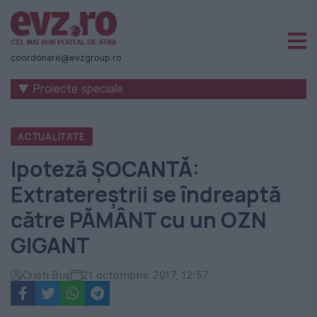
Știri
naționale
coordonare@evzgroup.ro
și
▼ Proiecte speciale
internaționale
|
ACTUALITATE
România
Ipoteză ȘOCANTĂ:
-
Extratereștrii se îndreaptă
Evenimentul
către PĂMÂNT cu un OZN
Zilei
GIGANT
Cristi Buș
21 octombrie 2017, 12:57