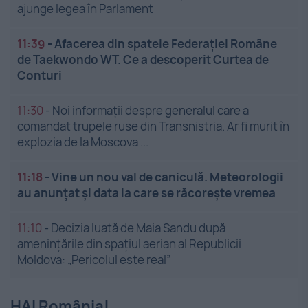
ajunge legea în Parlament
11:39
-
Afacerea din spatele Federației Române
de Taekwondo WT. Ce a descoperit Curtea de
Conturi
11:30
-
Noi informații despre generalul care a
comandat trupele ruse din Transnistria. Ar fi murit în
explozia de la Moscova ...
11:18
-
Vine un nou val de caniculă. Meteorologii
au anunțat și data la care se răcorește vremea
11:10
-
Decizia luată de Maia Sandu după
amenințările din spațiul aerian al Republicii
Moldova: „Pericolul este real”
HAI România!