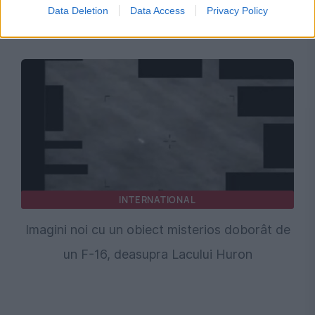
Hapcheon. Ar putea rescrie istoria vieții pe
Data Deletion
Data Access
Privacy Policy
Pământ
INTERNATIONAL
Imagini noi cu un obiect misterios doborât de
un F-16, deasupra Lacului Huron