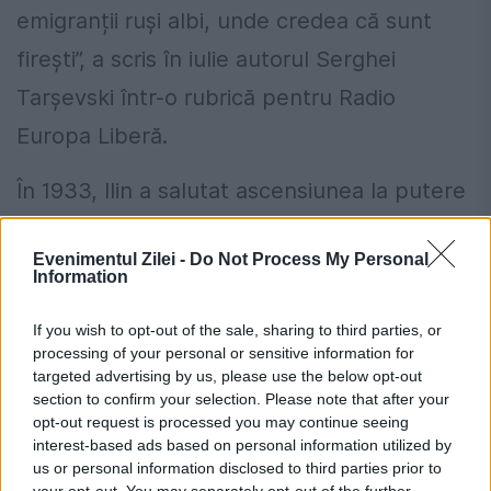
emigranții ruși albi, unde credea că sunt
firești”, a scris în iulie autorul Serghei
Tarșevski într-o rubrică pentru Radio
Europa Liberă.
În 1933, Ilin a salutat ascensiunea la putere
a lui Adolf Hitler, care a împiedicat
Evenimentul Zilei -
Do Not Process My Personal
transformarea Germaniei într-un stat
Information
comunist pro-sovietic. „Ce a făcut Hitler? A
If you wish to opt-out of the sale, sharing to third parties, or
oprit procesul de bolșevizare a Germaniei și
processing of your personal or sensitive information for
targeted advertising by us, please use the below opt-out
a făcut o mare favoare întregii Europe”, a
section to confirm your selection. Please note that after your
scris Ilin. Și, deși Ilin s-a certat cu naziștii și
opt-out request is processed you may continue seeing
interest-based ads based on personal information utilized by
s-a mutat în Elveția, credința sa în fascism
us or personal information disclosed to third parties prior to
your opt-out. You may separately opt-out of the further