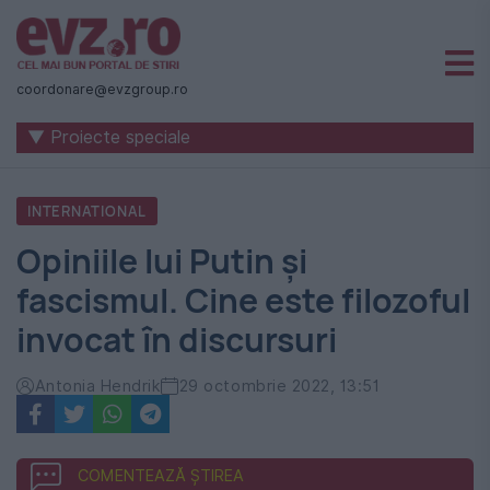
Știri
naționale
coordonare@evzgroup.ro
și
▼ Proiecte speciale
internaționale
|
INTERNATIONAL
România
Opiniile lui Putin și
-
fascismul. Cine este filozoful
Evenimentul
invocat în discursuri
Zilei
Antonia Hendrik
29 octombrie 2022, 13:51
COMENTEAZĂ ȘTIREA