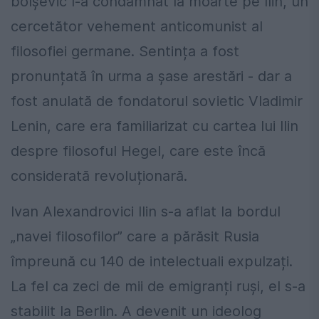
bolșevic l-a condamnat la moarte pe Ilin, un
cercetător vehement anticomunist al
filosofiei germane. Sentința a fost
pronunțată în urma a șase arestări - dar a
fost anulată de fondatorul sovietic Vladimir
Lenin, care era familiarizat cu cartea lui Ilin
despre filosoful Hegel, care este încă
considerată revoluționară.
Ivan Alexandrovici Ilin s-a aflat la bordul
„navei filosofilor” care a părăsit Rusia
împreună cu 140 de intelectuali expulzați.
La fel ca zeci de mii de emigranți ruși, el s-a
stabilit la Berlin. A devenit un ideolog