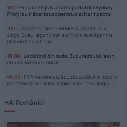
10:27
-
Incident grav pe aeroportul din Sydney.
Piloții au frânat brusc pentru a evita impactul
10:16
-
Înainte să fie Lionel Messi, a fost fiul lui
Jorge. Starul argentinian s-a întors acasă pentru
ultimul drum al tatălu...
10:08
-
Locuitorii din sudul Bucureștiului ies în
stradă: Vrem aer curat
09:59
-
FIFA reacționează după dezvăluirile despre
Infantino. Scandalul ia amploare înaintea alegerilor
HAI România!