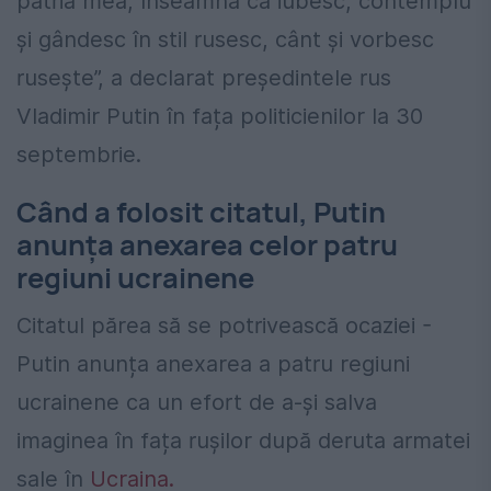
patria mea, înseamnă că iubesc, contemplu
și gândesc în stil rusesc, cânt și vorbesc
rusește”, a declarat președintele rus
Vladimir Putin în fața politicienilor la 30
septembrie.
Când a folosit citatul, Putin
anunța anexarea celor patru
regiuni ucrainene
Citatul părea să se potrivească ocaziei -
Putin anunța anexarea a patru regiuni
ucrainene ca un efort de a-și salva
imaginea în fața rușilor după deruta armatei
sale în
Ucraina.