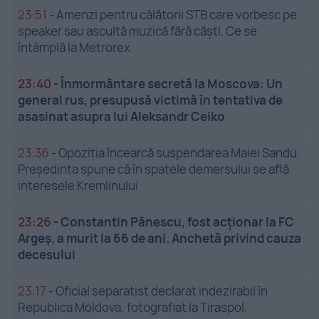
23:51
-
Amenzi pentru călătorii STB care vorbesc pe
speaker sau ascultă muzică fără căști. Ce se
întâmplă la Metrorex
23:40
-
Înmormântare secretă la Moscova: Un
general rus, presupusă victimă în tentativa de
asasinat asupra lui Aleksandr Ceiko
23:36
-
Opoziția încearcă suspendarea Maiei Sandu.
Președinta spune că în spatele demersului se află
interesele Kremlinului
23:26
-
Constantin Pănescu, fost acționar la FC
Argeș, a murit la 66 de ani. Anchetă privind cauza
decesului
23:17
-
Oficial separatist declarat indezirabil în
Republica Moldova, fotografiat la Tiraspol.