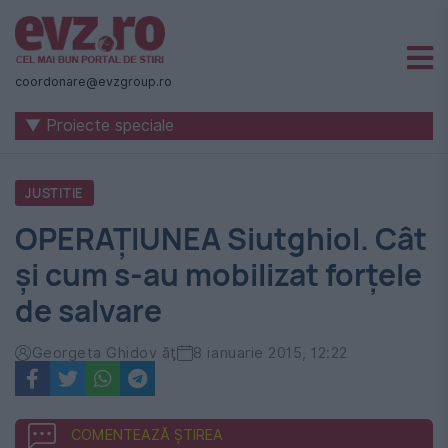
Știri
naționale
coordonare@evzgroup.ro
și
▼ Proiecte speciale
internaționale
|
JUSTITIE
România
OPERAȚIUNEA Siutghiol. Cât
-
și cum s-au mobilizat forțele
Evenimentul
de salvare
Zilei
Georgeta Ghidov ăţ
8 ianuarie 2015, 12:22
COMENTEAZĂ ȘTIREA