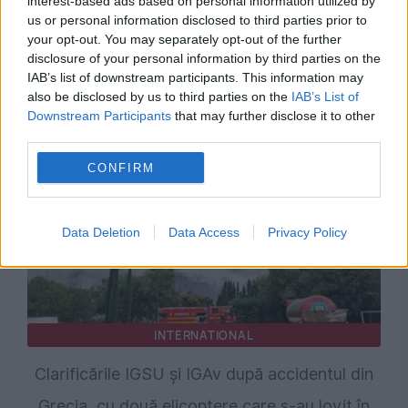
interest-based ads based on personal information utilized by
SOCIAL
us or personal information disclosed to third parties prior to
your opt-out. You may separately opt-out of the further
Cătălin Predoiu, convorbire decisivă cu
disclosure of your personal information by third parties on the
omologul lituanian. Ce se întâmplă cu
IAB’s list of downstream participants. This information may
also be disclosed by us to third parties on the
IAB’s List of
conducerea Europol și securitatea europeană
Downstream Participants
that may further disclose it to other
third parties.
CONFIRM
Data Deletion
Data Access
Privacy Policy
INTERNATIONAL
Clarificările IGSU și IGAv după accidentul din
Grecia, cu două elicoptere care s-au lovit în