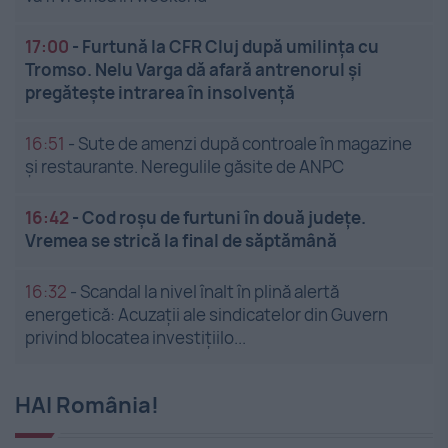
17:00
-
Furtună la CFR Cluj după umilința cu
Tromso. Nelu Varga dă afară antrenorul și
pregătește intrarea în insolvență
16:51
-
Sute de amenzi după controale în magazine
și restaurante. Neregulile găsite de ANPC
16:42
-
Cod roșu de furtuni în două județe.
Vremea se strică la final de săptămână
16:32
-
Scandal la nivel înalt în plină alertă
energetică: Acuzații ale sindicatelor din Guvern
privind blocatea investițiilo...
HAI România!