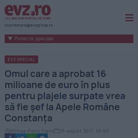
Știri
naționale
coordonare@evzgroup.ro
și
▼ Proiecte speciale
internaționale
|
EVZ SPECIAL
România
Omul care a aprobat 16
-
milioane de euro în plus
Evenimentul
pentru plajele surpate vrea
Zilei
să fie șef la Apele Române
Constanța
Mihnea-Petru Pârvu
28 august 2017, 00:00