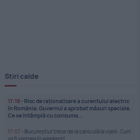
Stiri calde
17:18
-
Risc de raționalizare a curentului electric
în România. Guvernul a aprobat măsuri speciale.
Ce se întâmplă cu consuma...
17:07
-
Bucureștiul trece de la caniculă la vijelii. Cum
va fi vremea în weekend