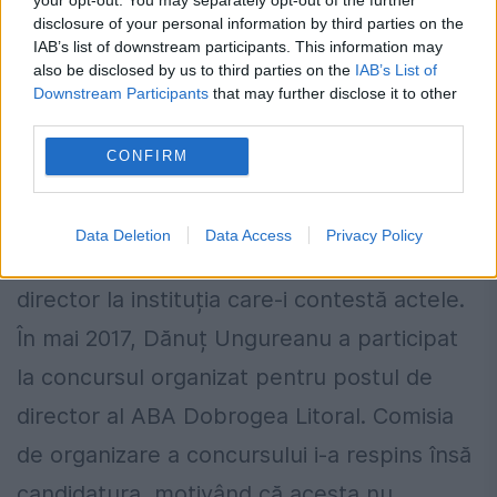
disclosure of your personal information by third parties on the
IAB’s list of downstream participants. This information may
also be disclosed by us to third parties on the
IAB’s List of
Downstream Participants
that may further disclose it to other
third parties.
În trei luni, a acumulat experiența de 10 ani
CONFIRM
În timp ce ABA Dobrogea Litoral se chinuie
să anuleze documentele Romair Consulting,
Data Deletion
Data Access
Privacy Policy
inginerul Ungureanu se zbate să ajungă
director la instituția care-i contestă actele.
În mai 2017, Dănuț Ungureanu a participat
la concursul organizat pentru postul de
director al ABA Dobrogea Litoral. Comisia
de organizare a concursului i-a respins însă
candidatura, motivând că acesta nu