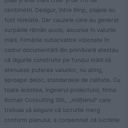
plajă și linia mării chiar și de 170 de
centimetri. Desigur, între timp, plajele au
fost nivelate. Dar cauzele care au generat
surpările rămân acolo, ascunse în valurile
mării. Filmările subacvatice vizionate în
cadrul documentării din primăvară atestau
că digurile construite pe fundul mării să
atenueze puterea valurilor, nu ating,
aproape deloc, standardele de calitate. Cu
toate acestea, inginerul proiectului, firma
Romair Consulting SRL, „milițianul” care
trebuia să asigure că lucrurile merg
conform planului, a consemnat că lucrările