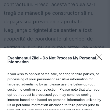
contractului. Firesc, acesta trebuia să-l
tragă de mânecă pe constructor să nu
depășească prevederile aprobate.
Neglijența dirigintelui de șantier a fost
acoperită de coordonatorul echipei de
verificare. Nici nu se putea altfel, de vreme
ce vorbim de același actor, care juca
Evenimentul Zilei -
Do Not Process My Personal
Information
ambele roluri.
If you wish to opt-out of the sale, sharing to third parties, or
processing of your personal or sensitive information for
targeted advertising by us, please use the below opt-out
section to confirm your selection. Please note that after your
opt-out request is processed you may continue seeing
interest-based ads based on personal information utilized by
us or personal information disclosed to third parties prior to
your opt-out. You may separately opt-out of the further