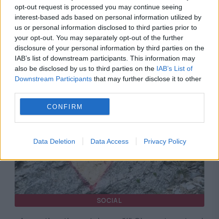
opt-out request is processed you may continue seeing
interest-based ads based on personal information utilized by
INTERNATIONAL
us or personal information disclosed to third parties prior to
your opt-out. You may separately opt-out of the further
Descoperire macabră la o casă funerară din
disclosure of your personal information by third parties on the
IAB’s list of downstream participants. This information may
Chicago. Au fost găsite peste 50 de cadavre
also be disclosed by us to third parties on the
IAB’s List of
aflate în stare de descompunere
Downstream Participants
that may further disclose it to other
third parties.
CONFIRM
Data Deletion
Data Access
Privacy Policy
SOCIAL