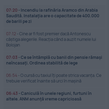
07:20
-
Incendiu la rafinăria Aramco din Arabia
Saudită. Instalația are o capacitate de 400.000
de barili pe zi
07:12
-
Cine ar fi fost premier dacă Antonescu
câștiga alegerile. Reacția când a auzit numele lui
Bolojan
07:03
-
Ce se întâmplă cu banii din pensie rămași
neîncasați. Ordinea stabilită de lege
06:54
-
O cursă cu taxiul îți poate strica vacanța. Ce
trebuie verificat înainte să urci în mașină
06:43
-
Caniculă în unele regiuni, furtuni în
altele. ANM anunță vreme capricioasă