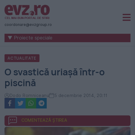
Știri
naționale
coordonare@evzgroup.ro
și
▼ Proiecte speciale
internaționale
|
ACTUALITATE
România
O svastică uriașă într-o
-
piscină
Evenimentul
Zilei
Dodo Romniceanu
5 decembrie 2014, 20:11
COMENTEAZĂ ȘTIREA