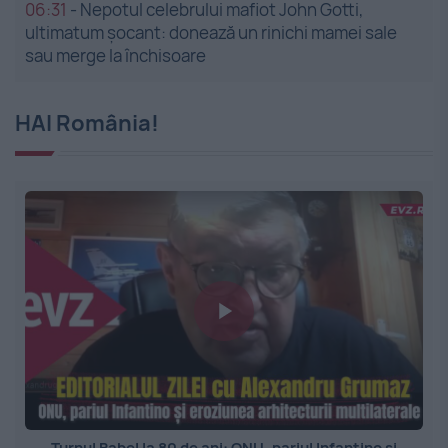
06:31
-
Nepotul celebrului mafiot John Gotti,
ultimatum șocant: donează un rinichi mamei sale
sau merge la închisoare
HAI România!
Turnul Babel la 80 de ani: ONU, pariul Infantino și