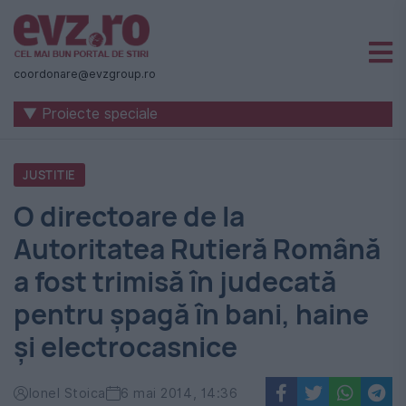
Știri
naționale
coordonare@evzgroup.ro
și
▼ Proiecte speciale
internaționale
|
JUSTITIE
România
O directoare de la
-
Autoritatea Rutieră Română
Evenimentul
a fost trimisă în judecată
Zilei
pentru şpagă în bani, haine
şi electrocasnice
Ionel Stoica
6 mai 2014, 14:36