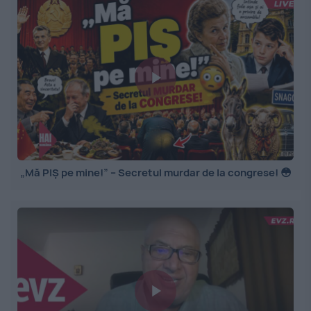
„Mă PIȘ pe mine!” – Secretul murdar de la congrese! 😳