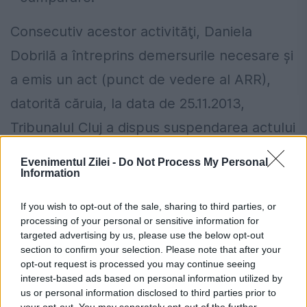
Consecutiv acestor activităţi, Daniela
Dobrilă a întreprins demersurile necesare şi
a emis un act (punct de vedere al ARR),
datorită căruia, la data de 25.11.2013,
Tribunalul Cluj a dispus suspendarea actului
administrativ al CJ Cluj, soluţie favorabilă
Evenimentul Zilei -
Do Not Process My Personal
Information
SC Fany Prestări Servicii SRL. Consecinţa
directă a acestei hotărâri, urmărită de soţii
If you wish to opt-out of the sale, sharing to third parties, or
processing of your personal or sensitive information for
Cadar, ar fi constat în reintroducerea în
targeted advertising by us, please use the below opt-out
licitaţie a unor trasee de transport
section to confirm your selection. Please note that after your
opt-out request is processed you may continue seeing
persoane.
interest-based ads based on personal information utilized by
us or personal information disclosed to third parties prior to
Licitaţia măsluită
your opt-out. You may separately opt-out of the further