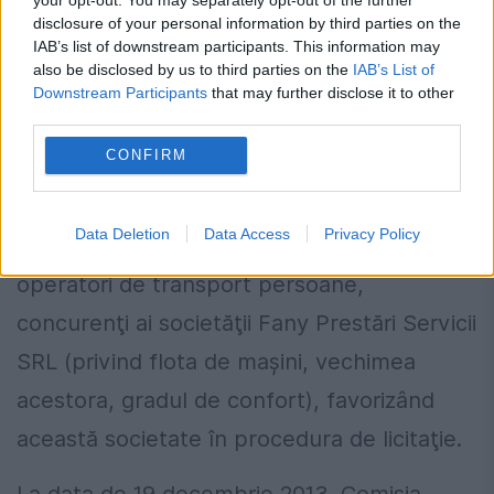
disclosure of your personal information by third parties on the
IAB’s list of downstream participants. This information may
În vederea câştigării licitaţiei, Daniela
also be disclosed by us to third parties on the
IAB’s List of
Dobrilă i-a furnizat lui Eronim Cadar date
Downstream Participants
that may further disclose it to other
third parties.
confidenţiale, ce nu sunt destinate
CONFIRM
publicităţii, din bazele de date ale instituţiei
unde aceasta lucrează, privind
Data Deletion
Data Access
Privacy Policy
ofertele/documentele depuse de ceilalţi
operatori de transport persoane,
concurenţi ai societăţii Fany Prestări Servicii
SRL (privind flota de maşini, vechimea
acestora, gradul de confort), favorizând
această societate în procedura de licitaţie.