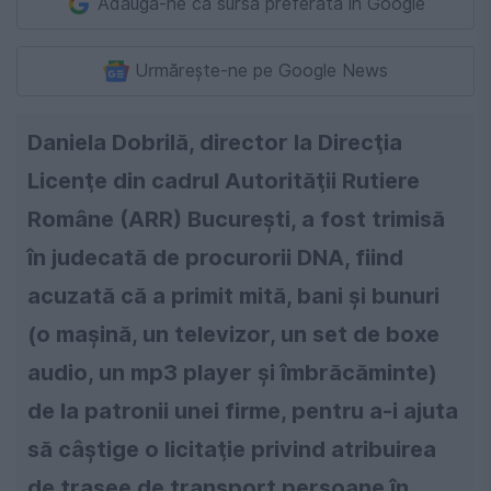
Adaugă-ne ca sursă preferată în Google
Urmărește-ne pe Google News
Daniela Dobrilă, director la Direcţia
Licenţe din cadrul Autorităţii Rutiere
Române (ARR) Bucureşti, a fost trimisă
în judecată de procurorii DNA, fiind
acuzată că a primit mită, bani şi bunuri
(o maşină, un televizor, un set de boxe
audio, un mp3 player şi îmbrăcăminte)
de la patronii unei firme, pentru a-i ajuta
să câştige o licitaţie privind atribuirea
de trasee de transport persoane în