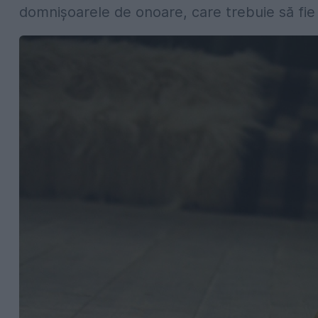
domnișoarele de onoare, care trebuie să fie