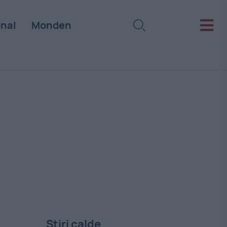
onal
Monden
Stiri calde