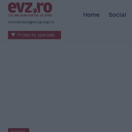
Știri
Home
Social
naționale
coordonare@evzgroup.ro
și
▼ Proiecte speciale
internaționale
|
România
-
Evenimentul
Zilei