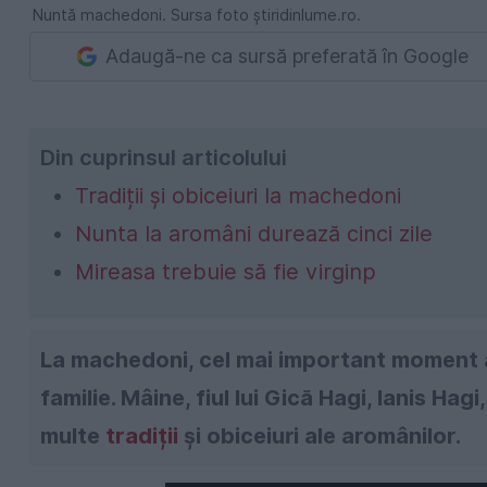
Nuntă machedoni. Sursa foto știridinlume.ro.
Adaugă-ne ca sursă preferată în Google
Din cuprinsul articolului
Tradiții și obiceiuri la machedoni
Nunta la aromâni durează cinci zile
Mireasa trebuie să fie virginp
La machedoni, cel mai important moment al
familie. Mâine, fiul lui Gică Hagi, Ianis Ha
multe
tradiții
și obiceiuri ale aromânilor.