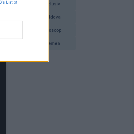
B’s List of
Exclusiv
Moldova
Horoscop
Vremea