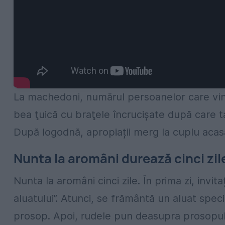
La machedoni, numărul persoanelor care vin d
bea ţuică cu braţele încrucişate după care tat
După logodnă, apropiații merg la cuplu acasă 
Nunta la aromâni durează cinci zil
Nunta la aromâni cinci zile. În prima zi, invita
aluatului”. Atunci, se frământă un aluat spec
prosop. Apoi, rudele pun deasupra prosopulu