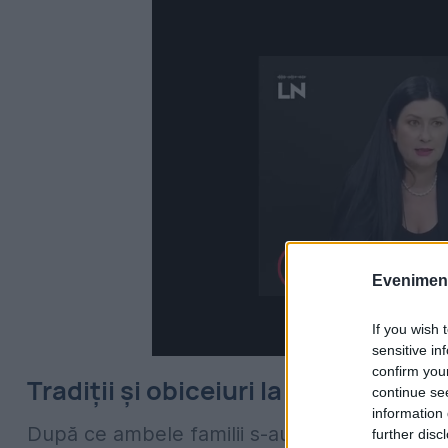
Evenimentu
If you wish 
sensitive in
confirm you
Tradiții și obiceiuri la machedoni
continue se
information 
După ce ambele familii s-au pus de acord ar
further disc