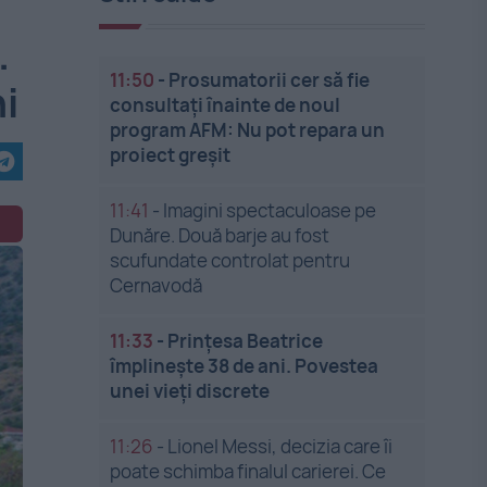
.
11:50
-
Prosumatorii cer să fie
i
consultați înainte de noul
program AFM: Nu pot repara un
proiect greșit
11:41
-
Imagini spectaculoase pe
Dunăre. Două barje au fost
scufundate controlat pentru
Cernavodă
11:33
-
Prințesa Beatrice
împlinește 38 de ani. Povestea
unei vieți discrete
11:26
-
Lionel Messi, decizia care îi
poate schimba finalul carierei. Ce