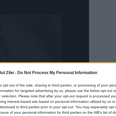
l Zilei -
Do Not Process My Personal Information
to opt-out of the sale, sharing to third parties, or processing of your per
formation for targeted advertising by us, please use the below opt-out s
r selection. Please note that after your opt-out request is processed y
eing interest-based ads based on personal information utilized by us or
disclosed to third parties prior to your opt-out. You may separately opt-
e loc logodna mica (semnlu njicu, bâşearea).
losure of your personal information by third parties on the IAB’s list of