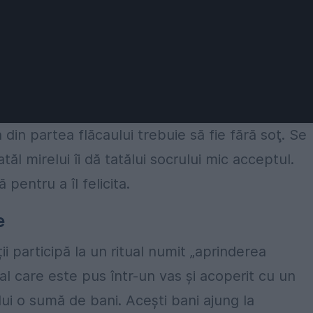
in partea flăcaului trebuie să fie fără soţ. Se
ăl mirelui îi dă tatălui socrului mic acceptul.
pentru a îl felicita.
e
ții participă la un ritual numit „aprinderea
ial care este pus într-un vas și acoperit cu un
i o sumă de bani. Acești bani ajung la