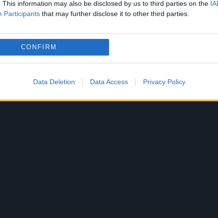
. This information may also be disclosed by us to third parties on the
IA
ună cu peţitorul şi cu băiatul unde beau ţuica şi
Participants
that may further disclose it to other third parties.
primește un bănuț de la socru. Din acel moment
CONFIRM
Data Deletion
Data Access
Privacy Policy