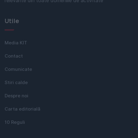
relevante din toate domeniile de activitate
Utile
Media KIT
Contact
Comunicate
Stiri calde
Despre noi
Carta editorială
10 Reguli