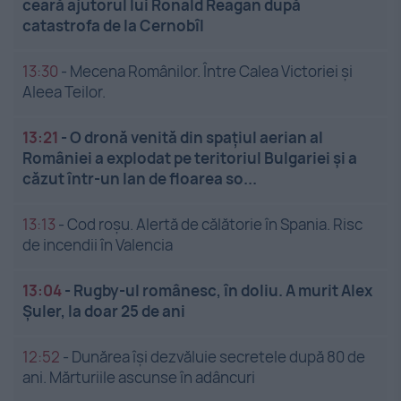
ceară ajutorul lui Ronald Reagan după
catastrofa de la Cernobîl
13:30
-
Mecena Românilor. Între Calea Victoriei și
Aleea Teilor.
13:21
-
O dronă venită din spațiul aerian al
României a explodat pe teritoriul Bulgariei și a
căzut într-un lan de floarea so...
13:13
-
Cod roșu. Alertă de călătorie în Spania. Risc
de incendii în Valencia
13:04
-
Rugby-ul românesc, în doliu. A murit Alex
Șuler, la doar 25 de ani
12:52
-
Dunărea își dezvăluie secretele după 80 de
ani. Mărturiile ascunse în adâncuri