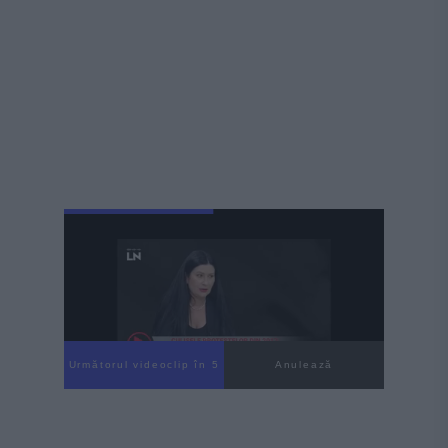
Următorul videoclip în 3
Anulează