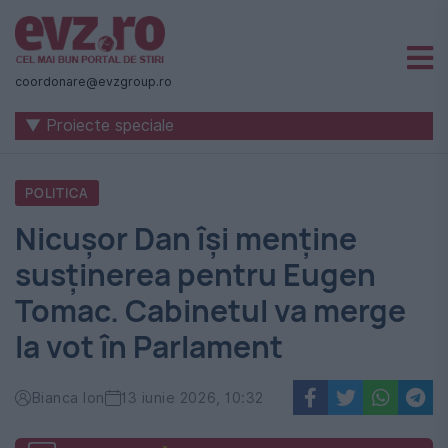
Știri
naționale
coordonare@evzgroup.ro
și
▼ Proiecte speciale
internaționale
|
POLITICA
România
Nicușor Dan își menține
-
susținerea pentru Eugen
Evenimentul
Tomac. Cabinetul va merge
Zilei
la vot în Parlament
Bianca Ion
13 iunie 2026, 10:32