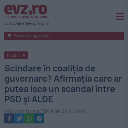
Știri
naționale
coordonare@evzgroup.ro
și
▼ Proiecte speciale
internaționale
|
POLITICA
România
Scindare în coaliția de
-
guvernare? Afirmația care ar
Evenimentul
putea isca un scandal între
Zilei
PSD și ALDE
Cristian Istrate
26 iunie 2019, 16:08