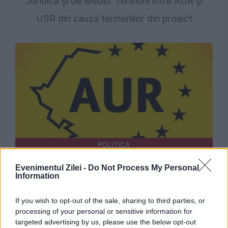
Juridică și de Mediu. Tensiuni între AUR și
USR din cauza termenilor din proiect
POLITICA
Tensiuni în Senat pe tema biodiversității. AUR
Evenimentul Zilei -
Do Not Process My Personal
Information
acuzații dure la adresa coaliției: Se încearcă
If you wish to opt-out of the sale, sharing to third parties, or
blocarea infrastructurii și a agriculturii
processing of your personal or sensitive information for
targeted advertising by us, please use the below opt-out