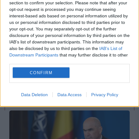
section to confirm your selection. Please note that after your
opt-out request is processed you may continue seeing
interest-based ads based on personal information utilized by
us or personal information disclosed to third parties prior to
your opt-out. You may separately opt-out of the further
disclosure of your personal information by third parties on the
IAB’s list of downstream participants. This information may
also be disclosed by us to third parties on the
IAB’s List of
Downstream Participants
that may further disclose it to other
POLITICA
third parties.
CONFIRM
Legea biodiversității a trecut de Comisia
Juridică și de Mediu. Tensiuni între AUR și
Data Deletion
Data Access
Privacy Policy
USR din cauza termenilor din proiect