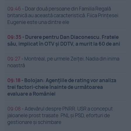
09:46
-
Doar două persoane din Familia Regală
britanică au această caracteristică. Fiica Prințesei
Eugenie este una dintre ele
09:35
-
Durere pentru Dan Diaconescu. Fratele
său, implicat în OTV și DDTV, a murit la 60 de ani
09:27
-
Montréal, pe urmele Zeiței. Nadia din inima
noastră
09:18
-
Bolojan: Agențiile de rating vor analiza
trei factori-cheie înainte de următoarea
evaluare a României
09:08
-
Adevărul despre PNRR. USR a conceput
jaloanele prost trasate. PNL și PSD, eforturi de
gestionare și schimbare