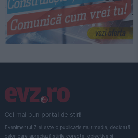
Linkuri utile
Cel mai bun portal de stiri!
Evenimentul Zilei este o publicație multimedia, dedicată
celor care apreciază știrile corecte, obiective și