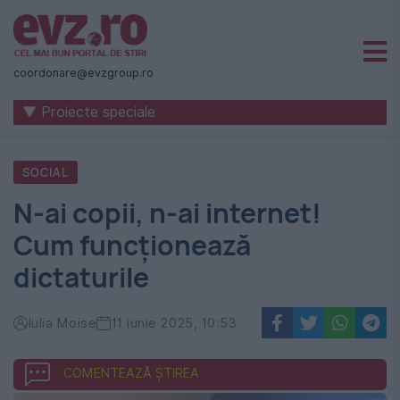
Știri
naționale
coordonare@evzgroup.ro
și
▼ Proiecte speciale
internaționale
|
SOCIAL
România
N-ai copii, n-ai internet!
-
Cum funcționează
Evenimentul
dictaturile
Zilei
Iulia Moise
11 iunie 2025, 10:53
COMENTEAZĂ ȘTIREA