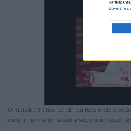
participants
Downstream 
O melodie transcrisă din cultura orală a sclav
care, în prima jumătate a secolului trecut, er