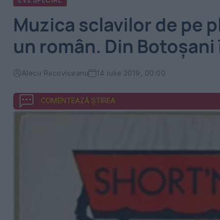
EVZ SPECIAL
Muzica sclavilor de pe p
un român. Din Botoșani 
Alecu Racoviceanu
14 iulie 2019, 00:00
COMENTEAZĂ ȘTIREA