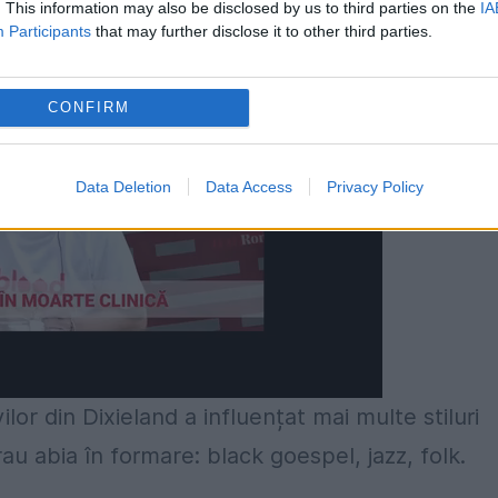
. This information may also be disclosed by us to third parties on the
IA
Participants
that may further disclose it to other third parties.
CONFIRM
Data Deletion
Data Access
Privacy Policy
ilor din Dixieland a influențat mai multe stiluri
au abia în formare: black goespel, jazz, folk.