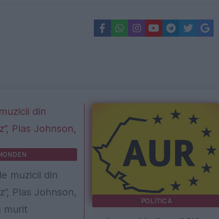
MONDEN
le muzicii din
z”, Plas Johnson,
POLITICA
a murit