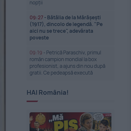
nopții
09:27
-
Bătălia de la Mărășești
(1917), dincolo de legendă. "Pe
aici nu se trece", adevărata
poveste
09:19
-
Petrică Paraschiv, primul
român campion mondial la box
profesionist, a ajuns din nou după
gratii. Ce pedeapsă execută
HAI România!