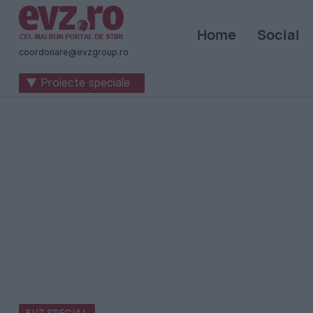
Știri
Home
Social
naționale
coordonare@evzgroup.ro
și
▼ Proiecte speciale
internaționale
|
România
-
Evenimentul
Zilei