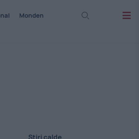
onal
Monden
Stiri calde