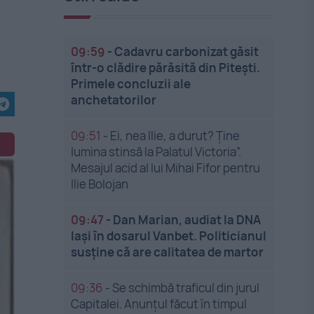
09:59
-
Cadavru carbonizat găsit
într-o clădire părăsită din Pitești.
Primele concluzii ale
anchetatorilor
09:51
-
Ei, nea Ilie, a durut? Ține
lumina stinsă la Palatul Victoria”.
Mesajul acid al lui Mihai Fifor pentru
Ilie Bolojan
09:47
-
Dan Marian, audiat la DNA
Iași în dosarul Vanbet. Politicianul
susține că are calitatea de martor
09:36
-
Se schimbă traficul din jurul
Capitalei. Anunțul făcut în timpul