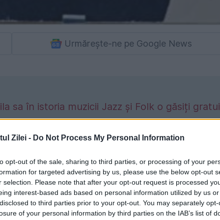
Urmărește-ne pe Google News
 sa în istoria muzicii Jazz și Folk o găsiți gratui
l Zilei -
Do Not Process My Personal Information
to opt-out of the sale, sharing to third parties, or processing of your per
tea și muzica lui Jacques Wolfe am crezut că 
formation for targeted advertising by us, please use the below opt-out s
 cele mai cunoscute piese ale lumii este
r selection. Please note that after your opt-out request is processed y
eing interest-based ads based on personal information utilized by us or
disclosed to third parties prior to your opt-out. You may separately opt-
losure of your personal information by third parties on the IAB’s list of