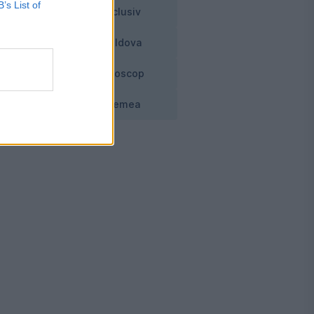
B’s List of
Exclusiv
Moldova
Horoscop
Vremea