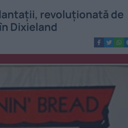
lantații, revoluționată de
în Dixieland