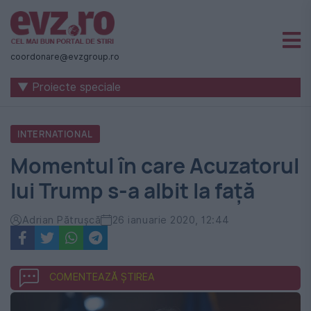
Știri
naționale
coordonare@evzgroup.ro
și
▼ Proiecte speciale
internaționale
|
INTERNATIONAL
România
Momentul în care Acuzatorul
-
lui Trump s-a albit la față
Evenimentul
Zilei
Adrian Pătrușcă
26 ianuarie 2020, 12:44
COMENTEAZĂ ȘTIREA