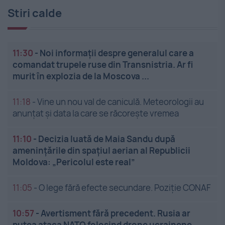
Stiri calde
11:30
-
Noi informații despre generalul care a
comandat trupele ruse din Transnistria. Ar fi
murit în explozia de la Moscova ...
11:18
-
Vine un nou val de caniculă. Meteorologii au
anunțat și data la care se răcorește vremea
11:10
-
Decizia luată de Maia Sandu după
amenințările din spațiul aerian al Republicii
Moldova: „Pericolul este real”
11:05
-
O lege fără efecte secundare. Poziție CONAF
10:57
-
Avertisment fără precedent. Rusia ar
putea ataca NATO folosind drone ucrainene.