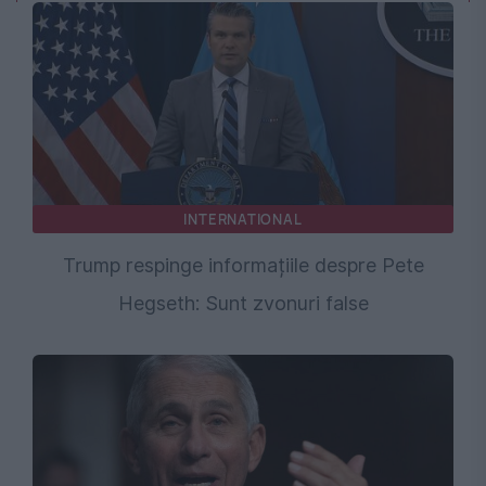
INTERNATIONAL
Trump respinge informațiile despre Pete
Hegseth: Sunt zvonuri false