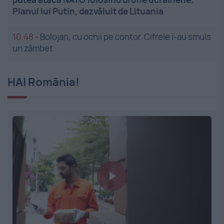
Planul lui Putin, dezvăluit de Lituania
10:48
-
Bolojan, cu ochii pe contor. Cifrele i-au smuls
un zâmbet
HAI România!