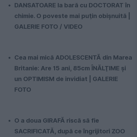
DANSATOARE la bară cu DOCTORAT în
chimie. O poveste mai puţin obişnuită |
GALERIE FOTO / VIDEO
Cea mai mică ADOLESCENTĂ din Marea
Britanie: Are 15 ani, 85cm ÎNĂLŢIME şi
un OPTIMISM de invidiat | GALERIE
FOTO
O a doua GIRAFĂ riscă să fie
SACRIFICATĂ, după ce îngrijitori ZOO