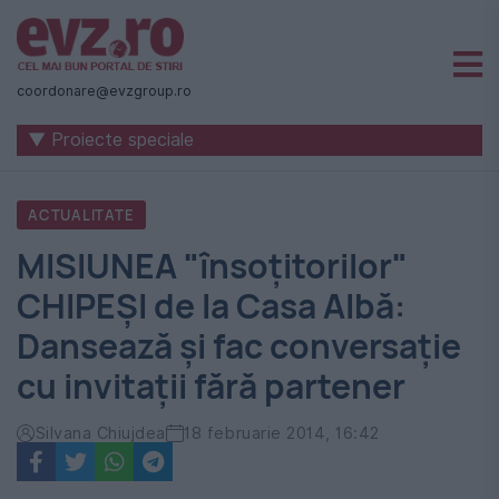
Știri
naționale
coordonare@evzgroup.ro
și
▼ Proiecte speciale
internaționale
|
ACTUALITATE
România
MISIUNEA "însoţitorilor"
-
CHIPEŞI de la Casa Albă:
Evenimentul
Dansează şi fac conversaţie
Zilei
cu invitaţii fără partener
Silvana Chiujdea
18 februarie 2014, 16:42