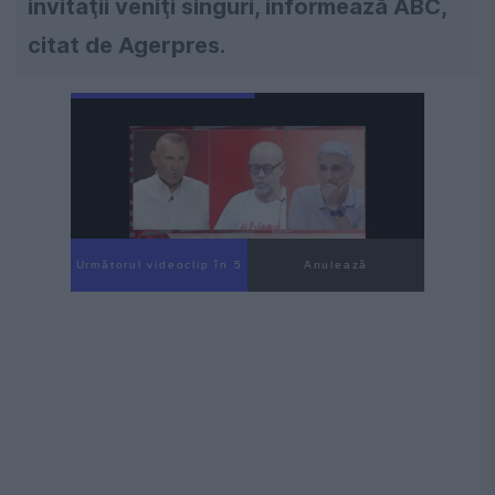
invitaţii veniţi singuri, informează ABC,
citat de Agerpres.
Următorul videoclip în 3
Anulează