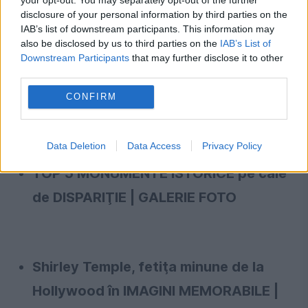
disclosure of your personal information by third parties on the
IAB’s list of downstream participants. This information may
also be disclosed by us to third parties on the
IAB’s List of
MINUNE în Israel. O statuie a FECIOAREI
Downstream Participants
that may further disclose it to other
third parties.
MARIA a început să PLÂNGĂ | GALERIE
CONFIRM
FOTO
Data Deletion
Data Access
Privacy Policy
TOP 5 MONUMENTE ISTORICE pe cale
de DISPARIŢIE | GALERIE FOTO
Shirley Temple, fetiţa minune de la
Hollywood în IMAGINI MEMORABILE |