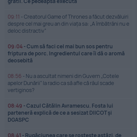
gratii. Ce pedeapsă execută
09:11
-
Creatorul Game of Thrones a făcut dezvăluiri
despre cel mai greu an din viața sa: „A îmbătrâni nu e
deloc distractiv”
09:04
-
Cum să faci cel mai bun sos pentru
friptura de porc. Ingredientul care îi dă o aromă
deosebită
08:56
-
Nu a ascultat nimeni din Guvern „Cotele
apelor Dunării” la radio ca să afle că râul scade
vertiginos?
08:49
-
Cazul Cătălin Avramescu. Fosta lui
parteneră explică de ce a sesizat DIICOT și
DGASPC
08:41
-
Rugăciunea care se rostește astăzi, de