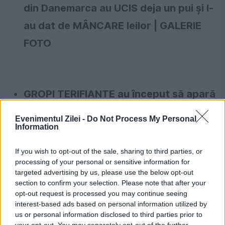
din Danemarca au UCIS deja un pui și l-
au dat de MÂNCARE leilor | GALERIE
FOTO
GROPI TERIFIANTE au început să apară
peste tot în Anglia. Ce provoacă acest
Evenimentul Zilei -
Do Not Process My Personal
Information
fenomen ciudat | GALERIE FOTO
If you wish to opt-out of the sale, sharing to third parties, or
processing of your personal or sensitive information for
targeted advertising by us, please use the below opt-out
CULTURIST CAMPION la 70 de ani:
section to confirm your selection. Please note that after your
opt-out request is processed you may continue seeing
"Vârsta nu este altceva decât o stare
interest-based ads based on personal information utilized by
de spirit" | GALERIE FOTO / VIDEO
us or personal information disclosed to third parties prior to
your opt-out. You may separately opt-out of the further