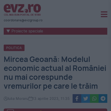
Știri
naționale
coordonare@evzgroup.ro
și
▼ Proiecte speciale
internaționale
|
POLITICA
România
Mircea Geoană: Modelul
-
economic actual al României
Evenimentul
nu mai corespunde
Zilei
vremurilor pe care le trăim
Iulia Moraru
13 aprilie 2023, 11:35