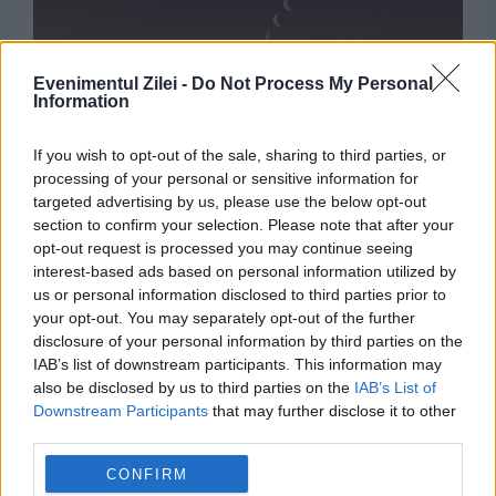
Evenimentul Zilei -
Do Not Process My Personal
Information
If you wish to opt-out of the sale, sharing to third parties, or
SOCIAL
processing of your personal or sensitive information for
targeted advertising by us, please use the below opt-out
Eclipsa parțială de Soare din 12 august,
section to confirm your selection. Please note that after your
opt-out request is processed you may continue seeing
vizibilă și din România. Unde se vede cel mai
interest-based ads based on personal information utilized by
bine și la ce oră începe
us or personal information disclosed to third parties prior to
your opt-out. You may separately opt-out of the further
disclosure of your personal information by third parties on the
IAB’s list of downstream participants. This information may
also be disclosed by us to third parties on the
IAB’s List of
Downstream Participants
that may further disclose it to other
third parties.
CONFIRM