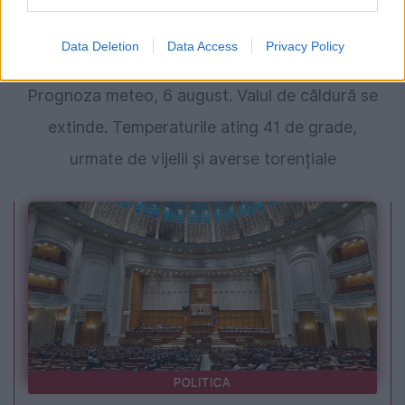
Data Deletion
Data Access
Privacy Policy
VREMEA
Prognoza meteo, 6 august. Valul de căldură se
extinde. Temperaturile ating 41 de grade,
urmate de vijelii și averse torențiale
POLITICA