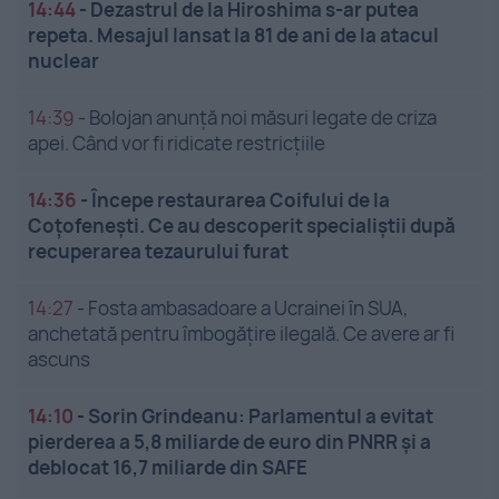
14:44
-
Dezastrul de la Hiroshima s-ar putea
repeta. Mesajul lansat la 81 de ani de la atacul
nuclear
14:39
-
Bolojan anunță noi măsuri legate de criza
apei. Când vor fi ridicate restricțiile
14:36
-
Începe restaurarea Coifului de la
Coțofenești. Ce au descoperit specialiștii după
recuperarea tezaurului furat
14:27
-
Fosta ambasadoare a Ucrainei în SUA,
anchetată pentru îmbogățire ilegală. Ce avere ar fi
ascuns
14:10
-
Sorin Grindeanu: Parlamentul a evitat
pierderea a 5,8 miliarde de euro din PNRR și a
deblocat 16,7 miliarde din SAFE