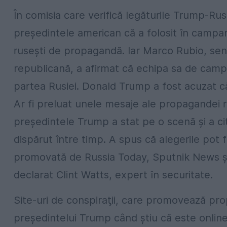
În comisia care verifică legăturile Trump-Rus
preşedintele american că a folosit în campani
ruseşti de propagandă. Iar Marco Rubio, sena
republicană, a afirmat că echipa sa de campan
partea Rusiei. Donald Trump a fost acuzat că 
Ar fi preluat unele mesaje ale propagandei ru
preşedintele Trump a stat pe o scenă şi a cit
dispărut între timp. A spus că alegerile pot 
promovată de Russia Today, Sputnik News şi p
declarat Clint Watts, expert în securitate.
Site-uri de conspiraţii, care promovează pro
preşedintelui Trump când ştiu că este online. 