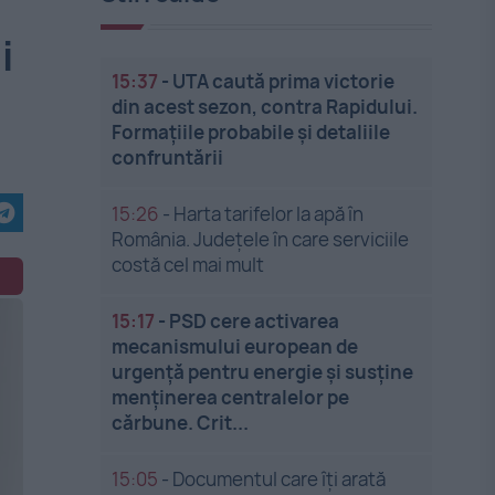
i
15:37
-
UTA caută prima victorie
din acest sezon, contra Rapidului.
Formațiile probabile și detaliile
confruntării
15:26
-
Harta tarifelor la apă în
România. Județele în care serviciile
costă cel mai mult
15:17
-
PSD cere activarea
mecanismului european de
urgență pentru energie și susține
menținerea centralelor pe
cărbune. Crit...
15:05
-
Documentul care îți arată