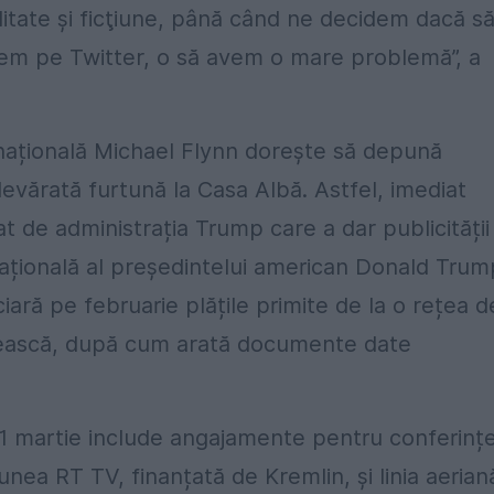
ealitate şi ficţiune, până când ne decidem dacă s
dem pe Twitter, o să avem o mare problemă”, a
 națională Michael Flynn dorește să depună
devărată furtună la Casa Albă. Astfel, imediat
t de administrația Trump care a dar publicității
 națională al președintelui american Donald Trum
iară pe februarie plățile primite de la o rețea d
rusească, după cum arată documente date
31 martie include angajamente pentru conferinț
iunea RT TV, finanțată de Kremlin, și linia aerian