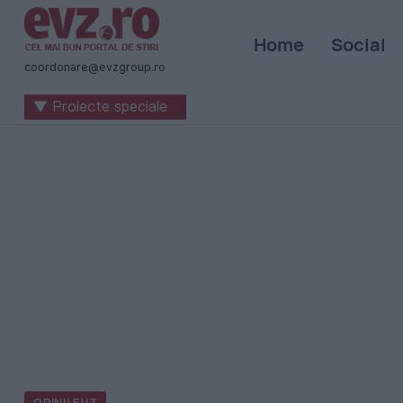
Știri
Home
Social
naționale
coordonare@evzgroup.ro
și
▼ Proiecte speciale
internaționale
|
România
-
Evenimentul
Zilei