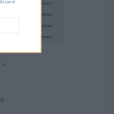
B’s List of
Exclusiv
Moldova
Horoscop
el
Vremea
, a
să