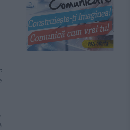
ă
p
e
e
ă