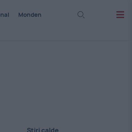
onal
Monden
Stiri calde