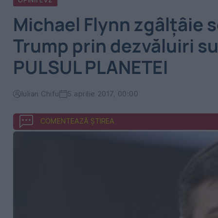
OPINII EVZ
Michael Flynn zgâlțâie s
Trump prin dezvăluiri su
PULSUL PLANETEI
Iulian Chifu
5 aprilie 2017, 00:00
COMENTEAZĂ ȘTIREA