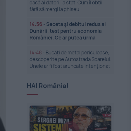
dacă ai datorii la stat. Cum îl obții
fără să mergi la ghișeu
14:56
-
Seceta și debitul redus al
Dunării, test pentru economia
României. Ce ar putea urma
14:48
-
Bucăți de metal periculoase,
descoperite pe Autostrada Soarelui.
Unele ar fi fost aruncate intenționat
HAI România!