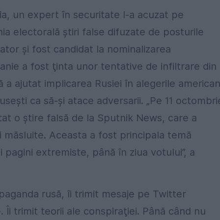
ia, un expert în securitate l-a acuzat pe
a electorală ştiri false difuzate de posturile
tor şi fost candidat la nominalizarea
ie a fost ţinta unor tentative de infiltrare din
a ajutat implicarea Rusiei în alegerile american
seşti ca să-şi atace adversarii. „Pe 11 octombri
at o ştire falsă de la Sputnik News, care a
fi măsluite. Aceasta a fost principala temă
agini extremiste, până în ziua votului”, a
paganda rusă, îi trimit mesaje pe Twitter
Îi trimit teorii ale conspiraţiei. Până când nu