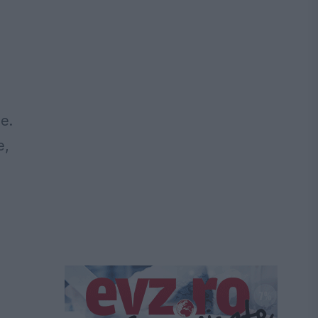
e.
e,