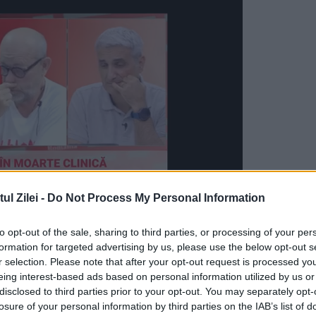
l Zilei -
Do Not Process My Personal Information
to opt-out of the sale, sharing to third parties, or processing of your per
 de consilier de securitate naţională al Casei A
formation for targeted advertising by us, please use the below opt-out s
dorul rus la Washington, în care a promis
r selection. Please note that after your opt-out request is processed y
eing interest-based ads based on personal information utilized by us or
t pe vicepreședintele American Mike Pence pe
disclosed to third parties prior to your opt-out. You may separately opt-
losure of your personal information by third parties on the IAB’s list of
e ştie despre despre legăturile dintre Donald