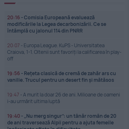
20:16
-
Comisia Europeană evaluează
modificările la Legea decarbonizării. Ce se
întâmplă cu jalonul 114 din PNRR
20:07
-
Europa League. KuPS - Universitatea
Craiova, 1-1. Oltenii sunt favoriți la calificarea în play-
off
19:56
-
Rețeta clasică de cremă de zahăr ars cu
vanilie. Trucul pentru un desert fin și mătăsos
19:47
-
A murit la doar 26 de ani. Milioane de oameni
i-au urmărit ultima luptă
19:40
-
„Nu merg singur”: un tânăr român de 20
de ani traversează Alpii pentru a ajuta femeile