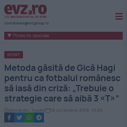
Știri
naționale
coordonare@evzgroup.ro
și
▼ Proiecte speciale
internaționale
|
SPORT
România
Metoda găsită de Gică Hagi
-
pentru ca fotbalul românesc
Evenimentul
să iasă din criză: „Trebuie o
Zilei
strategie care să aibă 3 «T»”
Alexandru Toader
14 octombrie 2019, 10:45