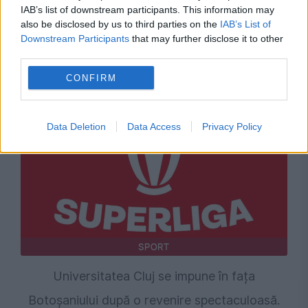
IAB’s list of downstream participants. This information may
also be disclosed by us to third parties on the
IAB’s List of
FCSB - Farul, 2-2. Remiză spectaculoasă,
Downstream Participants
that may further disclose it to other
„roș-albaștrii” au salvat un punct în repriza a
third parties.
doua
CONFIRM
Data Deletion
Data Access
Privacy Policy
SPORT
Universitatea Cluj se impune în fața
Botoșaniului după o revenire spectaculoasă.