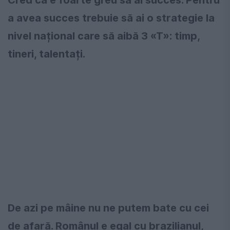
Cred că e foarte greu să ai succes. Pentru
a avea succes trebuie să ai o strategie la
nivel național care să aibă 3 «T»: timp,
tineri, talentați.
De azi pe mâine nu ne putem bate cu cei
de afară. Românul e egal cu brazilianul,