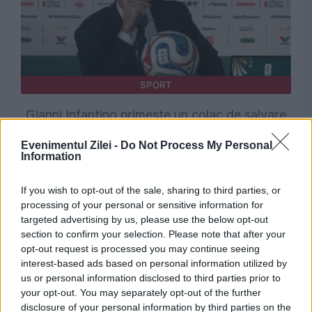
SPORT
Gianni Infantino primește un colac de salvare
din Africa în mijlocul crizei de la FIFA
Evenimentul Zilei -
Do Not Process My Personal
Information
If you wish to opt-out of the sale, sharing to third parties, or
processing of your personal or sensitive information for
targeted advertising by us, please use the below opt-out
section to confirm your selection. Please note that after your
opt-out request is processed you may continue seeing
interest-based ads based on personal information utilized by
us or personal information disclosed to third parties prior to
your opt-out. You may separately opt-out of the further
disclosure of your personal information by third parties on the
SPORT