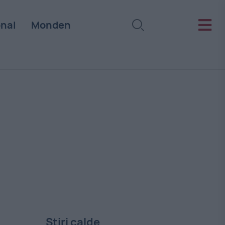
onal
Monden
Stiri calde