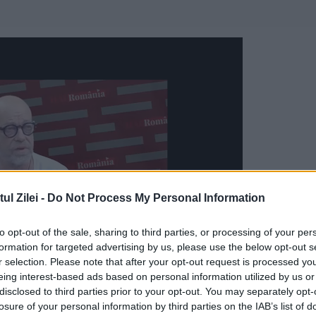
l Zilei -
Do Not Process My Personal Information
to opt-out of the sale, sharing to third parties, or processing of your per
formation for targeted advertising by us, please use the below opt-out s
r selection. Please note that after your opt-out request is processed y
eing interest-based ads based on personal information utilized by us or
disclosed to third parties prior to your opt-out. You may separately opt-
 un tratament rece din partea familiei regale, i
losure of your personal information by third parties on the IAB’s list of