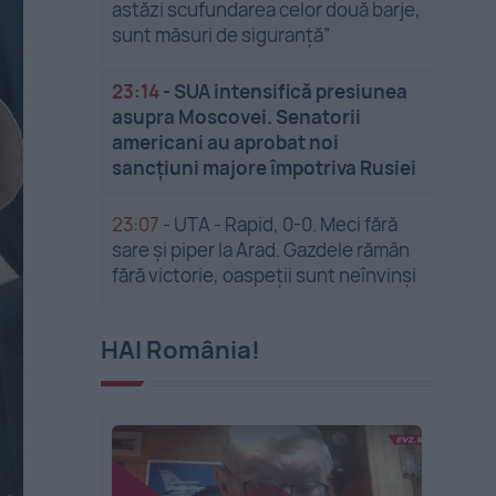
astăzi scufundarea celor două barje,
sunt măsuri de siguranţă”
23:14
-
SUA intensifică presiunea
asupra Moscovei. Senatorii
americani au aprobat noi
sancțiuni majore împotriva Rusiei
23:07
-
UTA - Rapid, 0-0. Meci fără
sare și piper la Arad. Gazdele rămân
fără victorie, oaspeții sunt neînvinși
HAI România!