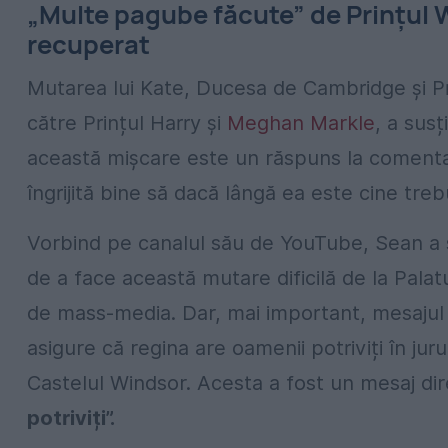
„Multe pagube făcute” de Prințul Wi
recuperat
Mutarea lui Kate, Ducesa de Cambridge și Pri
către Prințul Harry și
Meghan Markle
, a sus
această mișcare este un răspuns la comentar
îngrijită bine să dacă lângă ea este cine treb
Vorbind pe canalul său de YouTube, Sean a s
de a face această mutare dificilă de la Palat
de mass-media. Dar, mai important, mesajul 
asigure că regina are oamenii potriviți în juru
Castelul Windsor. Acesta a fost un mesaj dir
potriviți”.