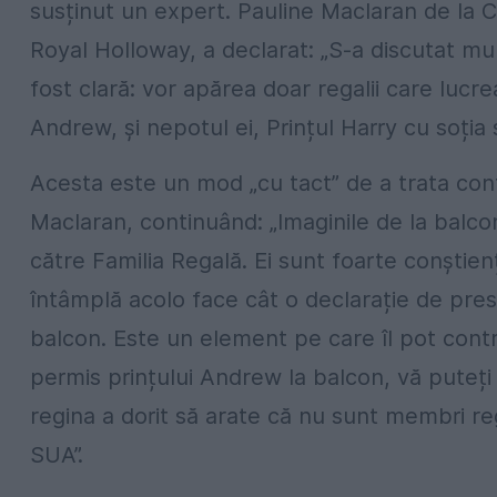
susținut un expert. Pauline Maclaran de la 
Royal Holloway, a declarat: „S-a discutat mult
fost clară: vor apărea doar regalii care lucrea
Andrew, și nepotul ei, Prințul Harry cu soți
Acesta este un mod „cu tact” de a trata contr
Maclaran, continuând: „Imaginile de la balcon
către Familia Regală. Ei sunt foarte conștie
întâmplă acolo face cât o declarație de pre
balcon. Este un element pe care îl pot contr
permis prințului Andrew la balcon, vă puteți
regina a dorit să arate că nu sunt membri reg
SUA”.