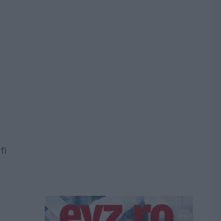
a
l
fi