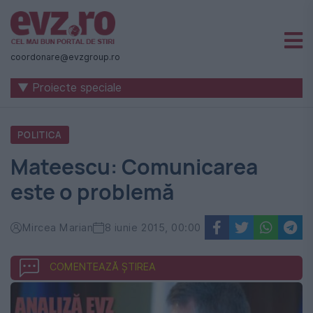
Știri
naționale
coordonare@evzgroup.ro
și
▼ Proiecte speciale
internaționale
|
POLITICA
România
Mateescu: Comunicarea
-
este o problemă
Evenimentul
Zilei
Mircea Marian
8 iunie 2015, 00:00
COMENTEAZĂ ȘTIREA