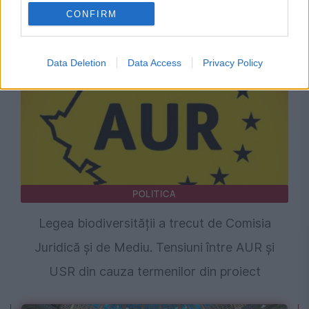
CONFIRM
deblocat 16,7 miliarde din SAFE
Data Deletion
Data Access
Privacy Policy
POLITICA
Legea biodiversității a trecut de Comisia
Juridică și de Mediu. Tensiuni între AUR și
USR din cauza termenilor din proiect