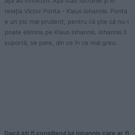
așa ad infinitum. Așa stau lucrurile și în
relația Victor Ponta - Klaus Iohannis. Ponta
e un pic mai prudent, pentru că știe că nu-l
poate elimina pe Klaus Iohannis. Iohannis îl
suportă, se pare, din ce în ce mai greu.
Dacă ați fi consilierul lui Iohannis care ar fi