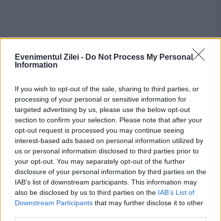
Recomandările noastre
Evenimentul Zilei -
Do Not Process My Personal
Information
If you wish to opt-out of the sale, sharing to third parties, or
processing of your personal or sensitive information for
targeted advertising by us, please use the below opt-out
section to confirm your selection. Please note that after your
opt-out request is processed you may continue seeing
interest-based ads based on personal information utilized by
us or personal information disclosed to third parties prior to
your opt-out. You may separately opt-out of the further
disclosure of your personal information by third parties on the
POLITICA
IAB’s list of downstream participants. This information may
also be disclosed by us to third parties on the
IAB’s List of
Sorin Grindeanu: Parlamentul a evitat
Downstream Participants
that may further disclose it to other
third parties.
pierderea a 5,8 miliarde de euro din PNRR și a