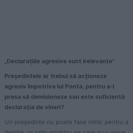
„Declarațiile agresive sunt irelevante”
Președintele ar trebui să acționeze
agresiv împotriva lui Ponta, pentru a-l
presa să demisioneze sau este suficientă
declarația de vineri?
Un președinte nu poate face nimic pentru a
demite un prim-ministru pe care nu-l place.