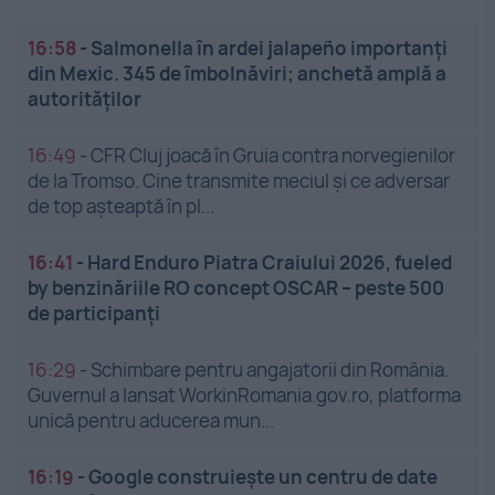
16:58
-
Salmonella în ardei jalapeño importanți
din Mexic. 345 de îmbolnăviri; anchetă amplă a
autorităților
16:49
-
CFR Cluj joacă în Gruia contra norvegienilor
de la Tromso. Cine transmite meciul și ce adversar
de top așteaptă în pl...
16:41
-
Hard Enduro Piatra Craiului 2026, fueled
by benzinăriile RO concept OSCAR – peste 500
de participanți
16:29
-
Schimbare pentru angajatorii din România.
Guvernul a lansat WorkinRomania.gov.ro, platforma
unică pentru aducerea mun...
16:19
-
Google construiește un centru de date