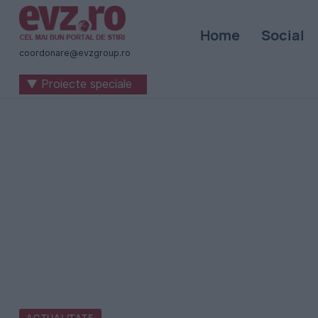
Știri
Home
Social
naționale
coordonare@evzgroup.ro
și
▼ Proiecte speciale
internaționale
|
România
-
Evenimentul
Zilei