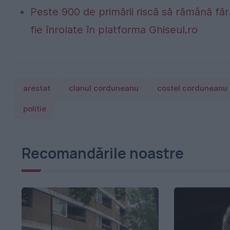
Peste 900 de primării riscă să rămână fă
fie înrolate în platforma Ghiseul.ro
arestat
clanul corduneanu
costel corduneanu
politie
Recomandările noastre