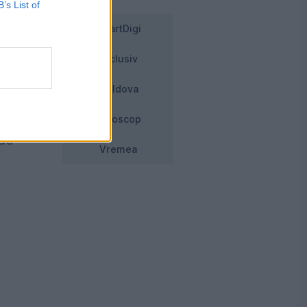
B’s List of
SmartDigi
Exclusiv
Moldova
din
Horoscop
 de
Vremea
-