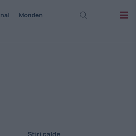
onal
Monden
Stiri calde