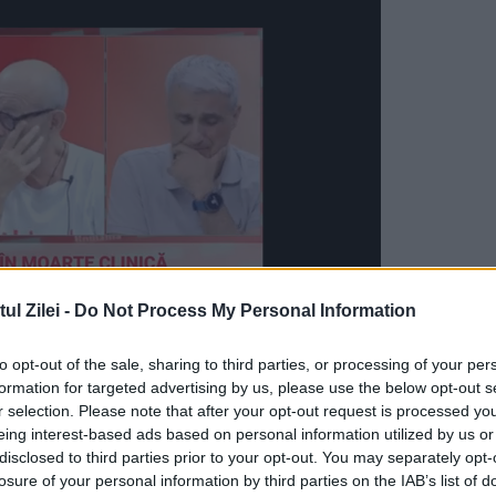
l Zilei -
Do Not Process My Personal Information
to opt-out of the sale, sharing to third parties, or processing of your per
 în trafic de polițiști, dar a refuzat să i se prelev
formation for targeted advertising by us, please use the below opt-out s
r selection. Please note that after your opt-out request is processed y
ei, și chiar a fugit de oamenii legii.
eing interest-based ads based on personal information utilized by us or
disclosed to third parties prior to your opt-out. You may separately opt-
edesului, anunță
bzi.ro
, lăsându-i cu ochii-n soa
losure of your personal information by third parties on the IAB’s list of