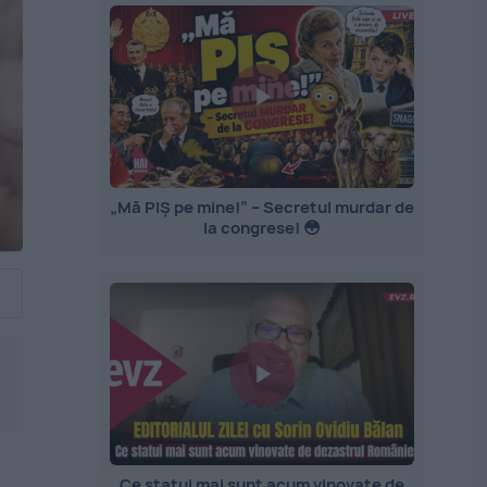
„Mă PIȘ pe mine!” – Secretul murdar de
la congrese! 😳
Ce statui mai sunt acum vinovate de