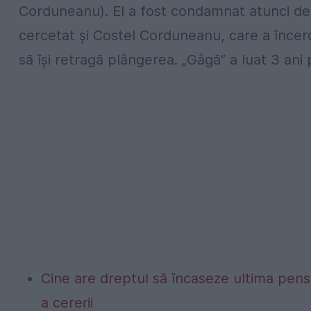
Corduneanu). El a fost condamnat atunci de 
cercetat și Costel Corduneanu, care a încer
să își retragă plângerea. „Gâgă” a luat 3 ani p
Cine are dreptul să încaseze ultima pen
a cererii