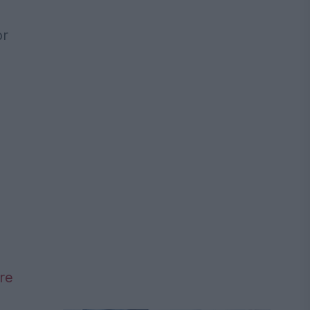
or
re