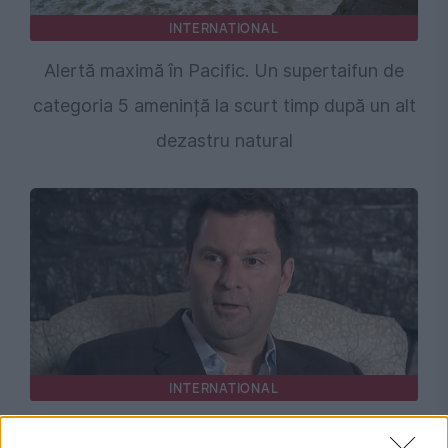
INTERNATIONAL
Alertă maximă în Pacific. Un supertaifun de
categoria 5 amenință la scurt timp după un alt
dezastru natural
INTERNATIONAL
SUA își concentrează atenția asupra