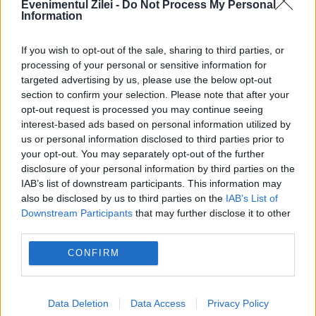
Evenimentul Zilei -
Do Not Process My Personal
mineralelor din Insulele Cook. Washingtonul
Information
avertizează asupra influenței tot mai mari a
If you wish to opt-out of the sale, sharing to third parties, or
Chinei în Pacific
processing of your personal or sensitive information for
targeted advertising by us, please use the below opt-out
section to confirm your selection. Please note that after your
opt-out request is processed you may continue seeing
interest-based ads based on personal information utilized by
us or personal information disclosed to third parties prior to
your opt-out. You may separately opt-out of the further
disclosure of your personal information by third parties on the
IAB’s list of downstream participants. This information may
also be disclosed by us to third parties on the
IAB’s List of
Downstream Participants
that may further disclose it to other
third parties.
POLITICA
CONFIRM
Sorin Grindeanu: Parlamentul a evitat
pierderea a 5,8 miliarde de euro din PNRR și a
Data Deletion
Data Access
Privacy Policy
deblocat 16,7 miliarde din SAFE