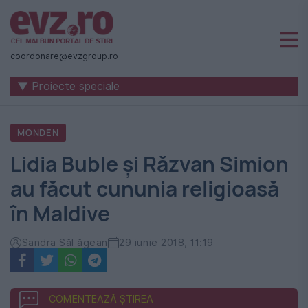
Știri
naționale
coordonare@evzgroup.ro
și
▼ Proiecte speciale
internaționale
|
MONDEN
România
Lidia Buble și Răzvan Simion
-
au făcut cununia religioasă
Evenimentul
în Maldive
Zilei
Sandra Săl ăgean
29 iunie 2018, 11:19
COMENTEAZĂ ȘTIREA