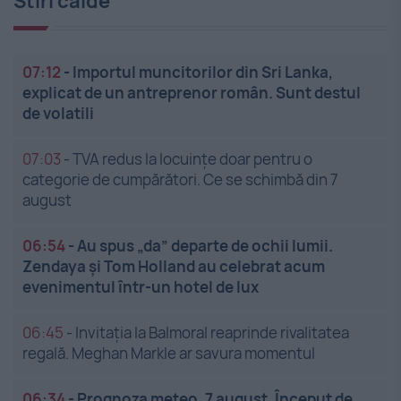
Stiri calde
07:12
-
Importul muncitorilor din Sri Lanka,
explicat de un antreprenor român. Sunt destul
de volatili
07:03
-
TVA redus la locuințe doar pentru o
categorie de cumpărători. Ce se schimbă din 7
august
06:54
-
Au spus „da” departe de ochii lumii.
Zendaya și Tom Holland au celebrat acum
evenimentul într-un hotel de lux
06:45
-
Invitația la Balmoral reaprinde rivalitatea
regală. Meghan Markle ar savura momentul
06:34
-
Prognoza meteo, 7 august. Început de