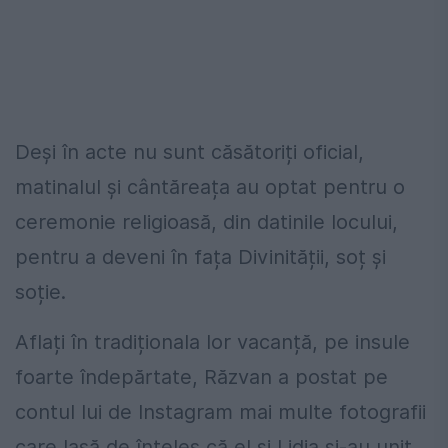
Deși în acte nu sunt căsătoriți oficial,
matinalul și cântăreața au optat pentru o
ceremonie religioasă, din datinile locului,
pentru a deveni în fața Divinității, soț și
soție.
Aflați în tradiționala lor vacanță, pe insule
foarte îndepărtate, Răzvan a postat pe
contul lui de Instagram mai multe fotografii
care lasă de înțeles că el și Lidia și-au unit