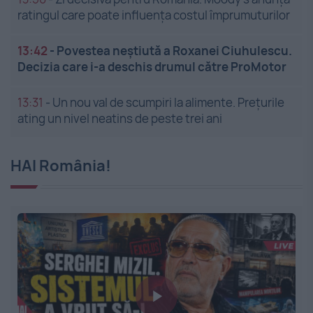
ratingul care poate influența costul împrumuturilor
13:42
-
Povestea neștiută a Roxanei Ciuhulescu.
Decizia care i-a deschis drumul către ProMotor
13:31
-
Un nou val de scumpiri la alimente. Prețurile
ating un nivel neatins de peste trei ani
HAI România!