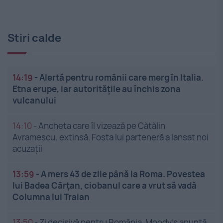
Stiri calde
14:19
-
Alertă pentru românii care merg în Italia.
Etna erupe, iar autoritățile au închis zona
vulcanului
14:10
-
Ancheta care îl vizează pe Cătălin
Avramescu, extinsă. Fosta lui parteneră a lansat noi
acuzații
13:59
-
A mers 43 de zile până la Roma. Povestea
lui Badea Cârțan, ciobanul care a vrut să vadă
Columna lui Traian
13:50
-
Zi decisivă pentru România. Moody’s anunță