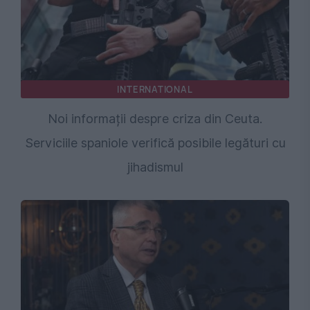
INTERNATIONAL
Noi informații despre criza din Ceuta.
Serviciile spaniole verifică posibile legături cu
jihadismul