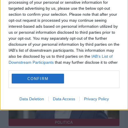
processing of your personal or sensitive information for
targeted advertising by us, please use the below opt-out
section to confirm your selection. Please note that after your
POLITICA
opt-out request is processed you may continue seeing
interest-based ads based on personal information utilized by
Adevărul despre PNRR. USR a conceput
us or personal information disclosed to third parties prior to
your opt-out. You may separately opt-out of the further
jaloanele prost trasate. PNL și PSD, eforturi
disclosure of your personal information by third parties on the
IAB’s list of downstream participants. This information may
de gestionare și schimbare
also be disclosed by us to third parties on the
IAB’s List of
Downstream Participants
that may further disclose it to other
third parties.
CONFIRM
Data Deletion
Data Access
Privacy Policy
POLITICA