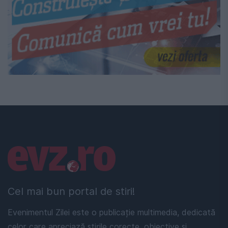
Linkuri utile
Cel mai bun portal de stiri!
Evenimentul Zilei este o publicație multimedia, dedicată
celor care apreciază știrile corecte, obiective și