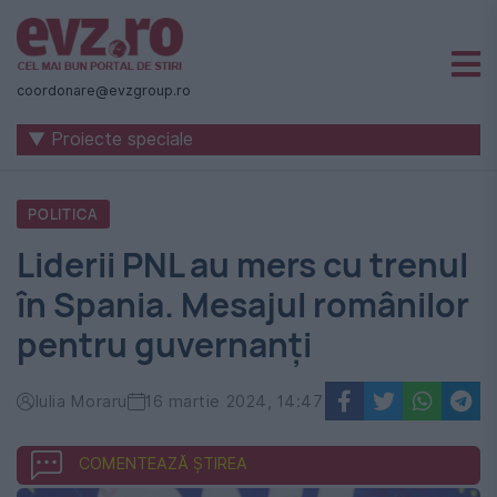
Știri
naționale
coordonare@evzgroup.ro
și
▼ Proiecte speciale
internaționale
|
POLITICA
România
Liderii PNL au mers cu trenul
-
în Spania. Mesajul românilor
Evenimentul
pentru guvernanți
Zilei
Iulia Moraru
16 martie 2024, 14:47
COMENTEAZĂ ȘTIREA