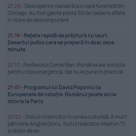
21:29
-
Descoperire macabră la o casă funerară din
Chicago. Au fost găsite peste 50 de cadavre aflate
în stare de descompunere
21:18
-
Rețeta rapidă de prăjitură cu iaurt.
Desertul pufos care se prepară în doar zece
minute
21:10
-
Profesorul Cornel Ban: România are soluțiile
pentru criza energetică, dar nu le pune în practică
21:01
-
Programul lui David Popovici la
Europenele de natație. Românul poate scrie
istorie la Paris
20:52
-
Doliu în biserică și în lumea culturală. A murit
părintele Anghel Dincu, fostul realizator Neptun TV
și dirijor de ex...