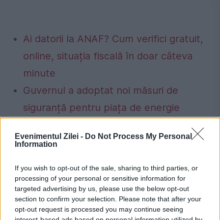
Ai datorii la ANAF? Cum verifici gratuit,
online, situația fiscală în doar câteva
minute
Guvernul a adoptat noi măsuri de
siguranță pentru piața de energie
electrică. Transelectrica poate limita
Evenimentul Zilei -
Do Not Process My Personal
consumul între orele 19:00 și 23:00 dacă
Information
apar deficite în sistem
If you wish to opt-out of the sale, sharing to third parties, or
processing of your personal or sensitive information for
targeted advertising by us, please use the below opt-out
section to confirm your selection. Please note that after your
opt-out request is processed you may continue seeing
atlantic
barbados
lemne
Pacific
interest-based ads based on personal information utilized by