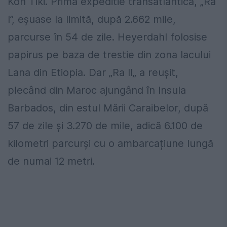
Kon Tiki. Prima expeditie transatlantică, „Ra
I”, eșuase la limită, după 2.662 mile,
parcurse în 54 de zile. Heyerdahl folosise
papirus pe baza de trestie din zona lacului
Lana din Etiopia. Dar „Ra II„ a reușit,
plecând din Maroc ajungând în Insula
Barbados, din estul Mării Caraibelor, după
57 de zile și 3.270 de mile, adică 6.100 de
kilometri parcurși cu o ambarcațiune lungă
de numai 12 metri.