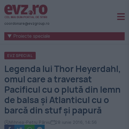
Știri
naționale
coordonare@evzgroup.ro
și
▼ Proiecte speciale
internaționale
|
EVZ SPECIAL
România
Legenda lui Thor Heyerdahl,
-
omul care a traversat
Evenimentul
Pacificul cu o plută din lemn
Zilei
de balsa și Atlanticul cu o
barcă din stuf și papură
Mihnea-Petru Pârvu
28 iunie 2016, 14:56