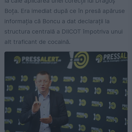
la cale aplicarea unei corecții lui Dragoș
Boța. Era imediat după ce în presă apăruse
informația că Boncu a dat declarații la
structura centrală a DIICOT împotriva unui
alt traficant de cocaină.