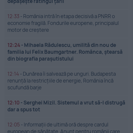
depășește ratingul țării
12:33
-
România intră în etapa decisivă a PNRR o
economie fragilă. Fondurile europene, principalul
motor de creștere
12:24
-
Mihaela Rădulescu, umilită din nou de
familia lui Felix Baumgartner. Românca, ștearsă
din biografia parașutistului
12:14
-
Dunărea îi salvează pe unguri. Budapesta
renunță la restricțiile de energie, România încă
scufundă barje
12:10
-
Serghei Mizil. Sistemul a vrut să-l distrugă
dar a spus tot
12:05
-
Informații de ultimă oră despre cardul
european de sănătate. Anunț pentru românii care