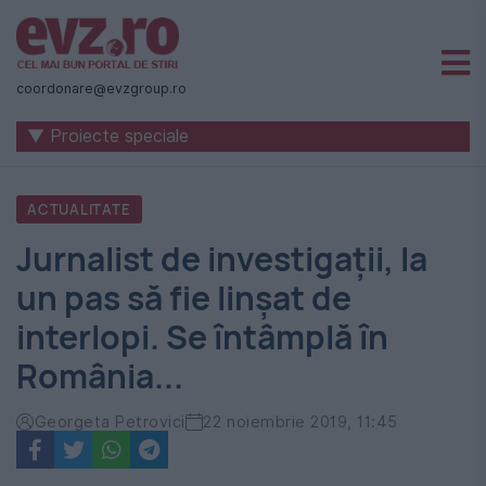
Știri
naționale
coordonare@evzgroup.ro
și
▼ Proiecte speciale
internaționale
|
ACTUALITATE
România
Jurnalist de investigații, la
-
un pas să fie linșat de
Evenimentul
interlopi. Se întâmplă în
Zilei
România...
Georgeta Petrovici
22 noiembrie 2019, 11:45