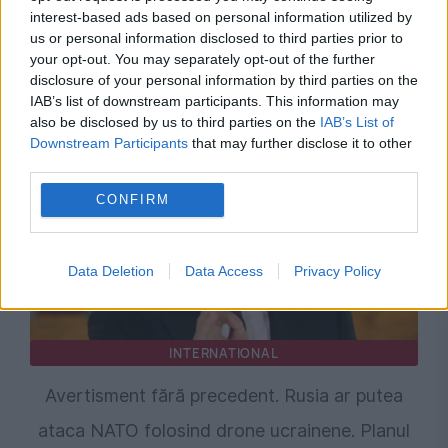
interest-based ads based on personal information utilized by
us or personal information disclosed to third parties prior to
your opt-out. You may separately opt-out of the further
Recomandările noastre
disclosure of your personal information by third parties on the
IAB’s list of downstream participants. This information may
also be disclosed by us to third parties on the
IAB’s List of
Downstream Participants
that may further disclose it to other
third parties.
CONFIRM
Data Deletion
Data Access
Privacy Policy
INTERNATIONAL
Avertisment fără precedent. Rusia ar putea
ataca NATO folosind drone ucrainene. Planul