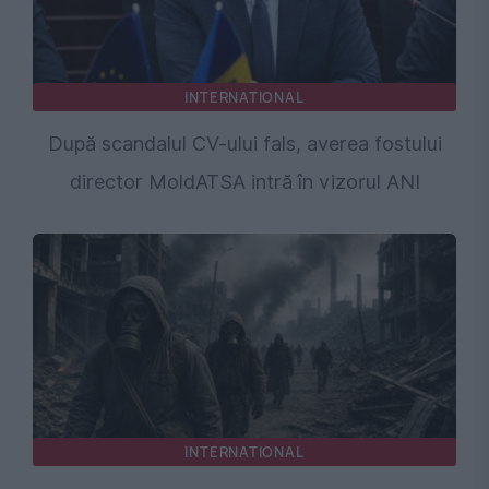
INTERNATIONAL
După scandalul CV-ului fals, averea fostului
director MoldATSA intră în vizorul ANI
INTERNATIONAL