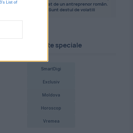
B’s List of
explicat de un antreprenor român.
u
Sunt destul de volatili
ă
Proiecte speciale
SmartDigi
Exclusiv
Moldova
Horoscop
Vremea