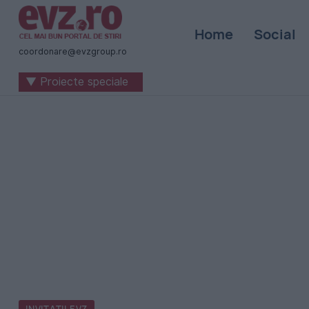
Știri
Home
Social
naționale
coordonare@evzgroup.ro
și
▼ Proiecte speciale
internaționale
|
România
-
Evenimentul
Zilei