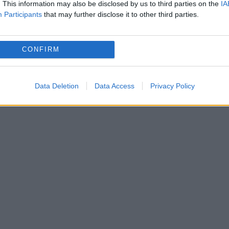
. This information may also be disclosed by us to third parties on the
IA
Participants
that may further disclose it to other third parties.
pul mandatului. Recent, prin asemenea emoții a
CONFIRM
 dezvăluie secretul, soția prințului Harry pare s
vidă circulă, însă, de mai multă vreme, iar presa
Data Deletion
Data Access
Privacy Policy
despre sarcină în schimbările neașteptate care