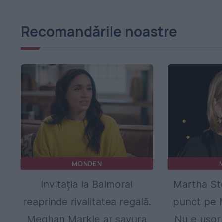
Recomandările noastre
MONDEN
Invitația la Balmoral
Martha St
reaprinde rivalitatea regală.
punct pe 
Meghan Markle ar savura
Nu e ușor 