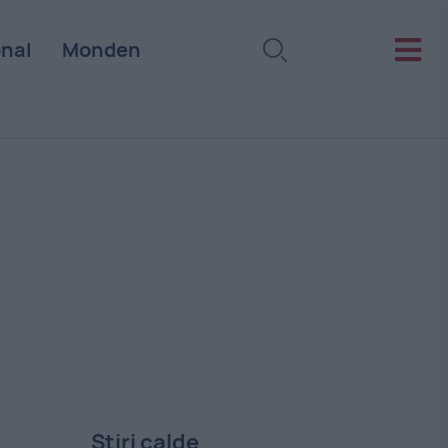
onal
Monden
Stiri calde