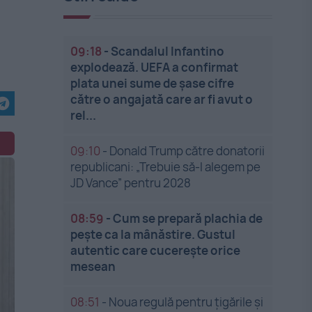
09:18
-
Scandalul Infantino
explodează. UEFA a confirmat
plata unei sume de șase cifre
către o angajată care ar fi avut o
rel...
09:10
-
Donald Trump către donatorii
republicani: „Trebuie să-l alegem pe
JD Vance” pentru 2028
08:59
-
Cum se prepară plachia de
pește ca la mânăstire. Gustul
autentic care cucerește orice
mesean
08:51
-
Noua regulă pentru țigările și