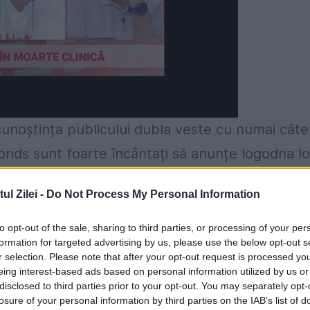
cunoștința publicului dubla veste cu numai cât
onds sunt foarte încântați să anunțe logodna lo
i”.
l Zilei -
Do Not Process My Personal Information
esc împreună în celebra reședință a premierilor
to opt-out of the sale, sharing to third parties, or processing of your per
întors dintr-o vacanță de lux în Caraibe. Cât
formation for targeted advertising by us, please use the below opt-out s
r selection. Please note that after your opt-out request is processed y
e pare că totul a fost atent planificat. Încă de
eing interest-based ads based on personal information utilized by us or
ajat un expert în domeniul mass-media care să se
disclosed to third parties prior to your opt-out. You may separately opt-
losure of your personal information by third parties on the IAB’s list of
ul său rol de primă doamnă. Nu e prima oară