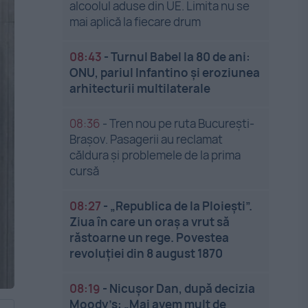
alcoolul aduse din UE. Limita nu se
mai aplică la fiecare drum
08:43
-
Turnul Babel la 80 de ani:
ONU, pariul Infantino și eroziunea
arhitecturii multilaterale
08:36
-
Tren nou pe ruta București-
Brașov. Pasagerii au reclamat
căldura și problemele de la prima
cursă
08:27
-
„Republica de la Ploiești”.
Ziua în care un oraș a vrut să
răstoarne un rege. Povestea
revoluției din 8 august 1870
08:19
-
Nicușor Dan, după decizia
Moody’s: „Mai avem mult de