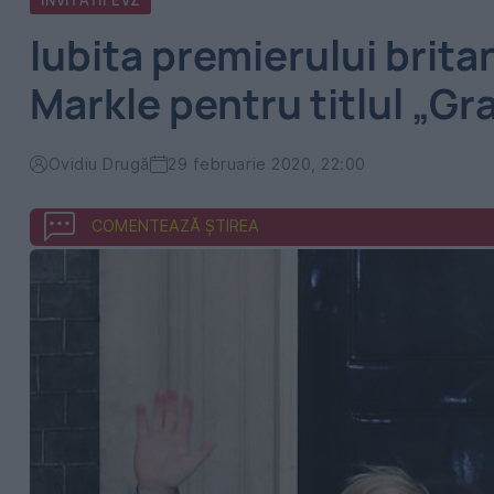
INVITATII EVZ
Iubita premierului brit
Markle pentru titlul „Gr
Ovidiu Drugă
29 februarie 2020, 22:00
COMENTEAZĂ ȘTIREA