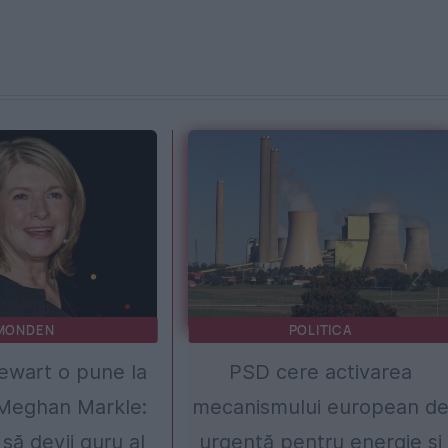
MONDEN
POLITICA
ewart o pune la
PSD cere activarea
Meghan Markle:
mecanismului european d
să devii guru al
urgență pentru energie și