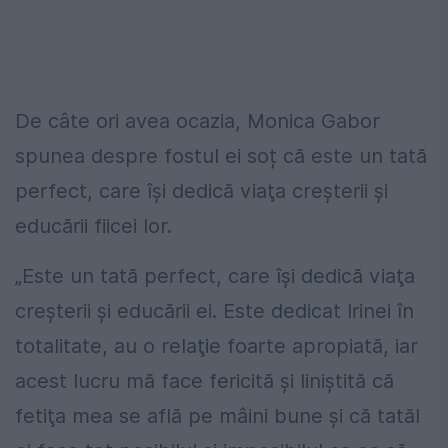
De câte ori avea ocazia, Monica Gabor
spunea despre fostul ei soț că este un tată
perfect, care îşi dedică viaţa creşterii şi
educării fiicei lor.
„Este un tată perfect, care îşi dedică viaţa
creşterii şi educării ei. Este dedicat Irinei în
totalitate, au o relaţie foarte apropiată, iar
acest lucru mă face fericită şi liniştită că
fetiţa mea se află pe mâini bune şi că tatăl