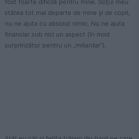
fost foarte dificilă pentru mine. Soţul meu
stătea tot mai departe de mine şi de copil,
nu ne ajuta cu absolut nimic. Nu ne ajuta
financiar sub nici un aspect (în mod
surprinzător pentru un „miliardar”).
Atât eu cât şi fetiţa trăiam din banii pe care