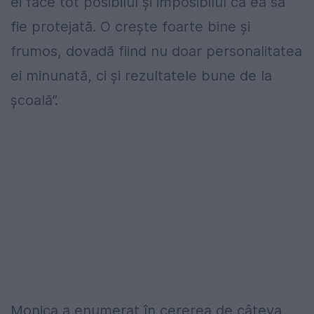
ei face tot posibilul şi imposibilul ca ea să
fie protejată. O creşte foarte bine şi
frumos, dovadă fiind nu doar personalitatea
ei minunată, ci şi rezultatele bune de la
şcoală”.
Monica a enumerat în cererea de câteva