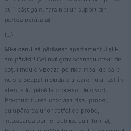
eu îi câştigam, fără nici un suport din
partea pârâtului!
(…)
Mi-a cerut să părăsesc apartamentul şi l-
am părăsit! Cel mai grav scenariu creat de
soţul meu o vizează pe fiica mea, de care
nu s-a ocupat niciodată şi care nu a fost în
atenţia lui până la procesul de divorţ.
Preconstituirea unor aşa zise „probe”,
cumpărarea unor astfel de probe,
intoxicarea opiniei publice cu informaţii
false sau contrafăcute au avut şi au scopul