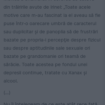
din trăiririle avute de Irinel: „Toate acele
motive care m-au fascinat la el aveau să fie
puse într-o oarecare umbră de caracterul
sau duplicitar şi de panoplia să de frustrări
bazate pe propria-i percepţie despre fizicul
sau despre aptitudinile sale sexuale ori
bazate pe grandomanie ori teamă de
sărăcie. Toate acestea pe fondul unei
depresii continue, tratate cu Xanax şi
alcool.
(…)
Nu îl înţelegeam de ce este atât rece faţă