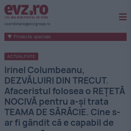
Știri
naționale
coordonare@evzgroup.ro
și
▼ Proiecte speciale
internaționale
|
ACTUALITATE
România
Irinel Columbeanu,
-
DEZVĂLUIRI DIN TRECUT.
Evenimentul
Afaceristul folosea o REŢETĂ
Zilei
NOCIVĂ pentru a-şi trata
TEAMA DE SĂRĂCIE. Cine s-
ar fi gândit că e capabil de