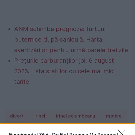
ANM schimbă prognoza: furtuni
puternice după caniculă. Harta
avertizărilor pentru următoarele trei zile
Prețurile carburanților joi, 6 august
2026. Lista stațiilor cu cele mai mici
tarife
divort
irinel
irinel columbeanu
motive
reteta
Evenimentul Zilei -
Do Not Process My Personal