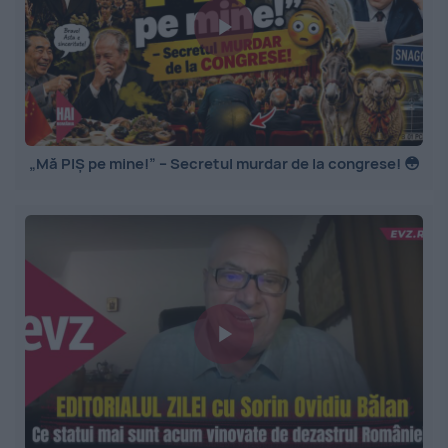
„Mă PIȘ pe mine!” – Secretul murdar de la congrese! 😳