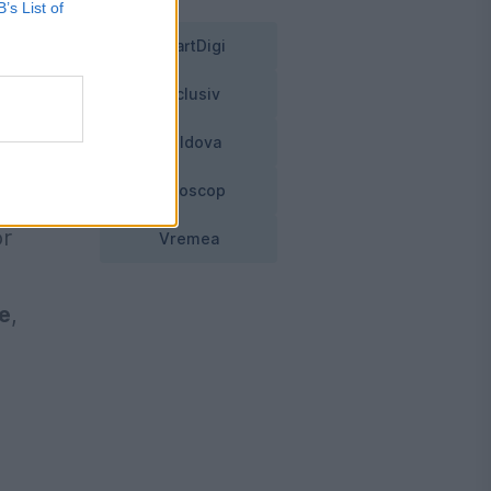
B’s List of
SmartDigi
Exclusiv
Moldova
Horoscop
or
Vremea
re
,