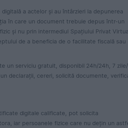
digitală a actelor și au întârzieri la depunerea
ația în care un document trebuie depus într-un
zic și nu prin intermediul Spațiului Privat Virtua
ptului de a beneficia de o facilitate fiscală sau
e un serviciu gratuit, disponibil 24h/24h, 7 zile
pun declarații, cereri, solicită documente, verific
ficate digitale calificate, pot solicita
tora, iar persoanele fizice care nu dețin un astf