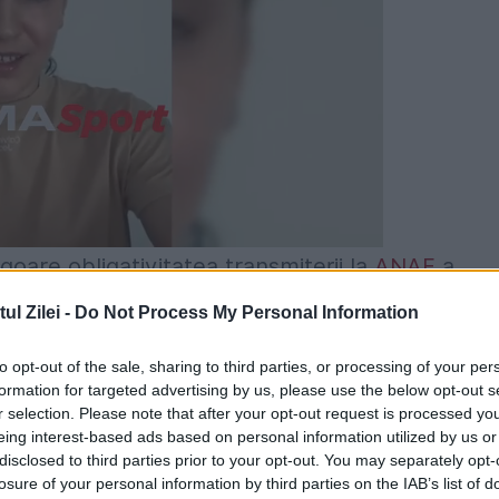
goare obligativitatea transmiterii la
ANAF
a
 prin intermediul Spațiului Virtual Privat (SPV).
l Zilei -
Do Not Process My Personal Information
idică, dar și persoanelor fizice autorizate,
to opt-out of the sale, sharing to third parties, or processing of your per
larația unică, dar și intreprinderilor individuale
formation for targeted advertising by us, please use the below opt-out s
r selection. Please note that after your opt-out request is processed y
dice, asocierilor și altor entități fără
eing interest-based ads based on personal information utilized by us or
disclosed to third parties prior to your opt-out. You may separately opt-
re desfășoară o profesie liberală sau exercită o
losure of your personal information by third parties on the IAB’s list of