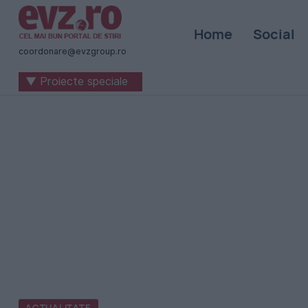
Știri
Home
Social
naționale
coordonare@evzgroup.ro
și
▼ Proiecte speciale
internaționale
|
România
-
Evenimentul
Zilei