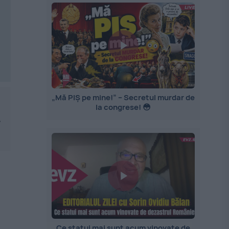
„Mă PIȘ pe mine!” – Secretul murdar de
la congrese! 😳
.
Ce statui mai sunt acum vinovate de