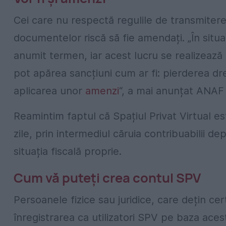
Cei care nu respectă regulile de transmitere 
documentelor riscă să fie amendați. „În situ
anumit termen, iar acest lucru se realizează fi
pot apărea sancțiuni cum ar fi: pierderea dre
aplicarea unor
amenzi
“, a mai anunțat ANAF
Reamintim faptul că Spațiul Privat Virtual est
zile, prin intermediul căruia contribuabilii de
situația fiscală proprie.
Cum vă puteți crea contul SPV
Persoanele fizice sau juridice, care dețin certi
înregistrarea ca utilizatori SPV pe baza aces