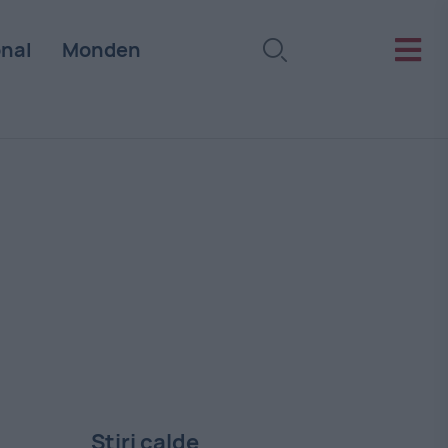
onal
Monden
Stiri calde