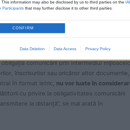
. This information may also be disclosed by us to third parties on the
IA
ersoane fizice autorizate, întreprinderilor
Participants
that may further disclose it to other third parties.
 anunțat ANAF prin intermediul unui comunicat de
CONFIRM
Data Deletion
Data Access
Privacy Policy
ument pe hârtie după 1 martie. „În situația în
sc obligația comunicării prin intermediul mijloacel
ilor, înscrisurilor sau oricăror altor documente,
ral în format letric,
nu vor luate în considera
titorii cu privire la obligativitatea comunicării
ansmitere la distanță“, se mai arată în