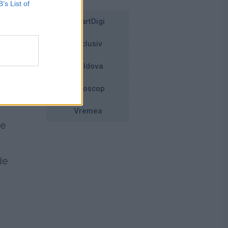
B’s List of
ed
SmartDigi
Exclusiv
Moldova
Horoscop
Vremea
ie
de