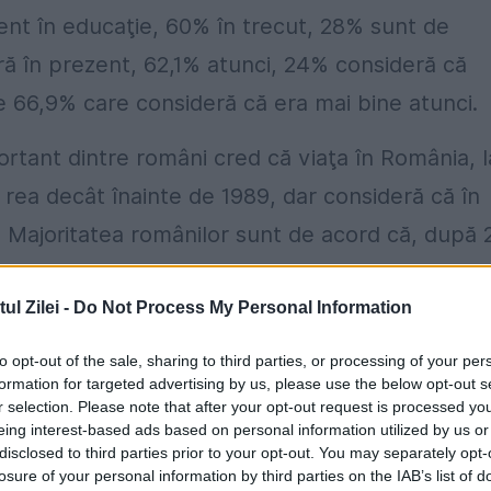
zent în educaţie, 60% în trecut, 28% sunt de
ură în prezent, 62,1% atunci, 24% consideră că
de 66,9% care consideră că era mai bine atunci.
rtant dintre români cred că viaţa în România, l
rea decât înainte de 1989, dar consideră că în
. Majoritatea românilor sunt de acord că, după 
i liberă, dar în care nu există mai multă
l Zilei -
Do Not Process My Personal Information
to opt-out of the sale, sharing to third parties, or processing of your per
ă, la 25 de ani de la căderea comunismului, via
formation for targeted advertising by us, please use the below opt-out s
 32,9% cred că este mai bună, 17,2% că este la
r selection. Please note that after your opt-out request is processed y
eing interest-based ads based on personal information utilized by us or
rcetarea INSCOP Research.
disclosed to third parties prior to your opt-out. You may separately opt-
losure of your personal information by third parties on the IAB’s list of