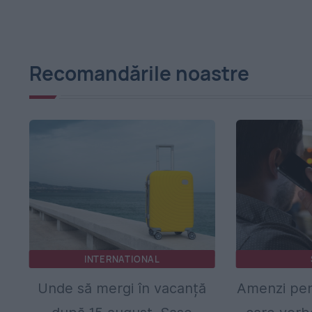
Recomandările noastre
INTERNATIONAL
Unde să mergi în vacanță
Amenzi pent