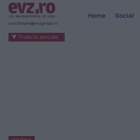
Știri
Home
Social
naționale
coordonare@evzgroup.ro
și
▼ Proiecte speciale
internaționale
|
România
-
Evenimentul
Zilei