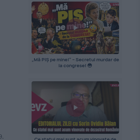
„Mă PIȘ pe mine!” – Secretul murdar de
la congrese! 😳
9.
Ce statui mai sunt acum vinovate de