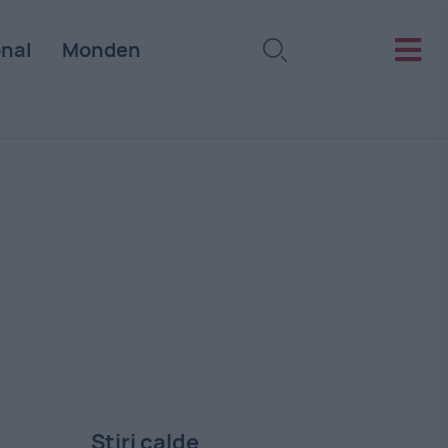
onal
Monden
Stiri calde