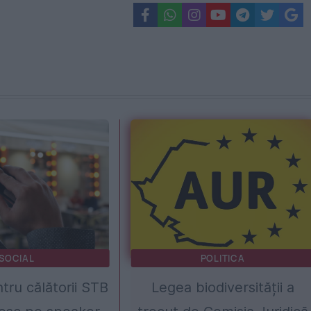
SOCIAL
POLITICA
ru călătorii STB
Legea biodiversității a