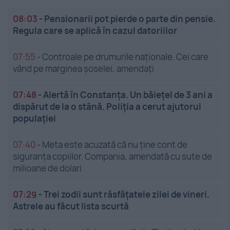
08:03
-
Pensionarii pot pierde o parte din pensie.
Regula care se aplică în cazul datoriilor
07:55
-
Controale pe drumurile naționale. Cei care
vând pe marginea șoselei, amendați
07:48
-
Alertă în Constanța. Un băiețel de 3 ani a
dispărut de la o stână. Poliția a cerut ajutorul
populației
07:40
-
Meta este acuzată că nu ține cont de
siguranța copiilor. Compania, amendată cu sute de
milioane de dolari
07:29
-
Trei zodii sunt răsfățatele zilei de vineri.
Astrele au făcut lista scurtă