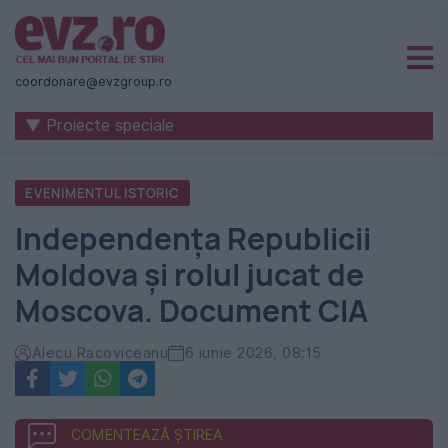
Știri
naționale
coordonare@evzgroup.ro
și
▼ Proiecte speciale
internaționale
|
EVENIMENTUL ISTORIC
România
Independența Republicii
-
Moldova și rolul jucat de
Evenimentul
Moscova. Document CIA
Zilei
Alecu Racoviceanu
6 iunie 2026, 08:15
COMENTEAZĂ ȘTIREA