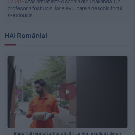
07:20
-
Atac armat într-o școală din Thailanda. Un
profesor a fost ucis, iar elevul care a deschis focul
s-a sinucis
HAI România!
Importul muncitorilor din Sri Lanka, explicat de un