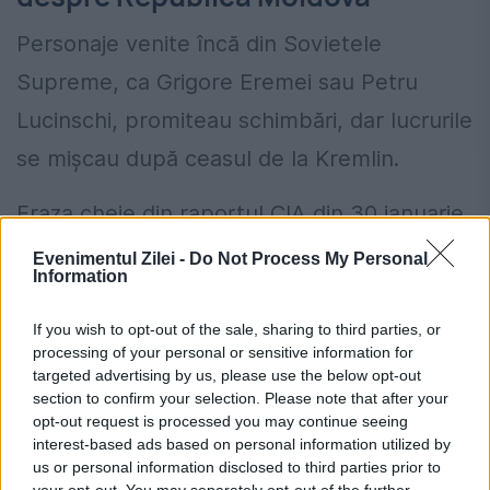
Personaje venite încă din Sovietele
Supreme, ca Grigore Eremei sau Petru
Lucinschi, promiteau schimbări, dar lucrurile
se mișcau după ceasul de la Kremlin.
Fraza cheie din raportul CIA din 30 ianuarie
1990 este cea legată de ”beneficiile unei
Evenimentul Zilei -
Do Not Process My Personal
Information
structuri federale reînnoite”, metoda prin
care Gorbaciov încerca să mențină cele 11
If you wish to opt-out of the sale, sharing to third parties, or
processing of your personal or sensitive information for
republici sub aceeași umbrelă, împăcând
targeted advertising by us, please use the below opt-out
section to confirm your selection. Please note that after your
ideea de imperiu cu emanciparea națiunilor
opt-out request is processed you may continue seeing
satelit. De sub umbrela asta, devenită
interest-based ads based on personal information utilized by
us or personal information disclosed to third parties prior to
rusească din sovietică, în decembrie 1991,
your opt-out. You may separately opt-out of the further