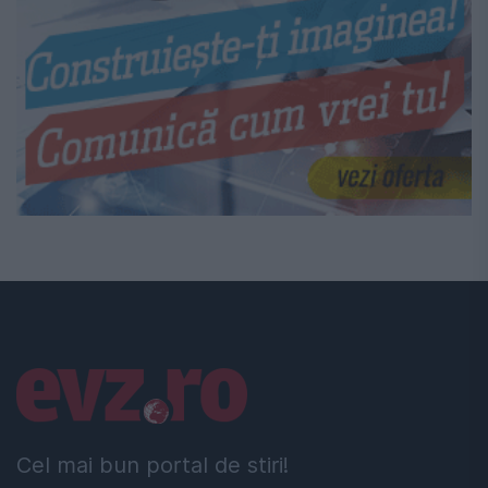
Linkuri utile
Cel mai bun portal de stiri!