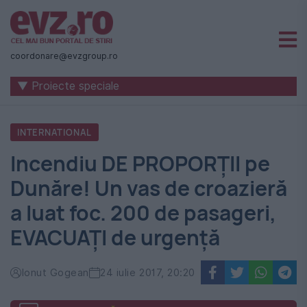
Știri
naționale
coordonare@evzgroup.ro
și
▼ Proiecte speciale
internaționale
|
INTERNATIONAL
România
Incendiu DE PROPORȚII pe
-
Dunăre! Un vas de croazieră
Evenimentul
a luat foc. 200 de pasageri,
Zilei
EVACUAȚI de urgență
Ionut Gogean
24 iulie 2017, 20:20