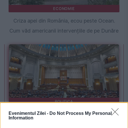
ECONOMIE
Criza apei din România, ecou peste Ocean.
Cum văd americanii intervențiile de pe Dunăre
POLITICA
Sorin Grindeanu: Parlamentul a evitat
Evenimentul Zilei -
Do Not Process My Personal
Information
pierderea a 5,8 miliarde de euro din PNRR și a