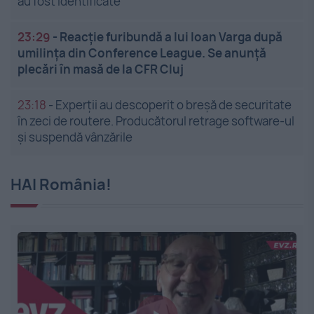
au fost identificate
23:29
-
Reacție furibundă a lui Ioan Varga după
umilința din Conference League. Se anunță
plecări în masă de la CFR Cluj
23:18
-
Experții au descoperit o breșă de securitate
în zeci de routere. Producătorul retrage software-ul
și suspendă vânzările
HAI România!