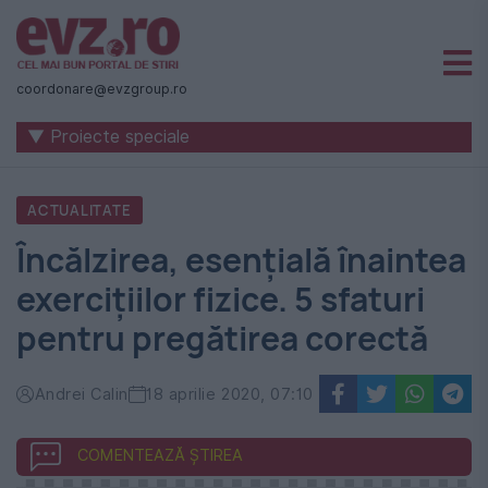
Știri
naționale
coordonare@evzgroup.ro
și
▼ Proiecte speciale
internaționale
|
ACTUALITATE
România
Încălzirea, esențială înaintea
-
exercițiilor fizice. 5 sfaturi
Evenimentul
pentru pregătirea corectă
Zilei
Andrei Calin
18 aprilie 2020, 07:10
COMENTEAZĂ ȘTIREA