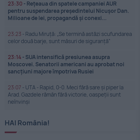
23:30
-
Rețeaua din spatele campaniei AUR
pentru suspendarea președintelui Nicușor Dan.
Milioane de lei, propagandă și conexi...
23:23
-
Radu Miruță: „Se termină astăzi scufundarea
celor două barje, sunt măsuri de siguranţă”
23:14
-
SUA intensifică presiunea asupra
Moscovei. Senatorii americani au aprobat noi
sancțiuni majore împotriva Rusiei
23:07
-
UTA - Rapid, 0-0. Meci fără sare și piper la
Arad. Gazdele rămân fără victorie, oaspeții sunt
neînvinși
HAI România!