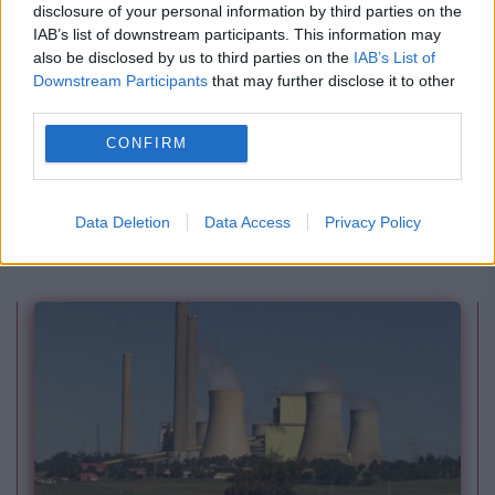
disclosure of your personal information by third parties on the
IAB’s list of downstream participants. This information may
also be disclosed by us to third parties on the
IAB’s List of
Downstream Participants
that may further disclose it to other
third parties.
SOCIAL
CONFIRM
Lotus Elise e următorul supercar din Colecția
„SuperMașini Sport”. Macheta metalică și
Data Deletion
Data Access
Privacy Policy
revista, de joi la chioșcuri!