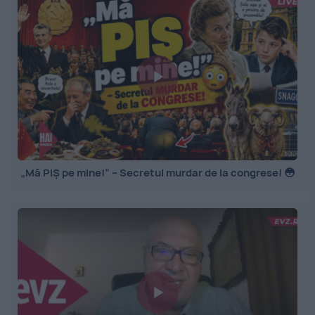
„Mă PIȘ pe mine!” – Secretul murdar de la congrese! 😳