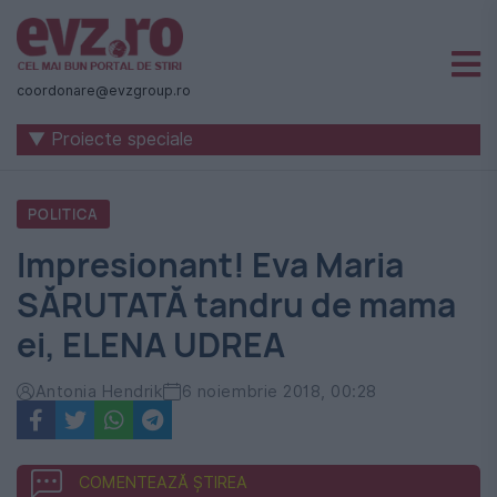
Știri
naționale
coordonare@evzgroup.ro
și
▼ Proiecte speciale
internaționale
|
POLITICA
România
Impresionant! Eva Maria
-
SĂRUTATĂ tandru de mama
Evenimentul
ei, ELENA UDREA
Zilei
Antonia Hendrik
6 noiembrie 2018, 00:28
COMENTEAZĂ ȘTIREA