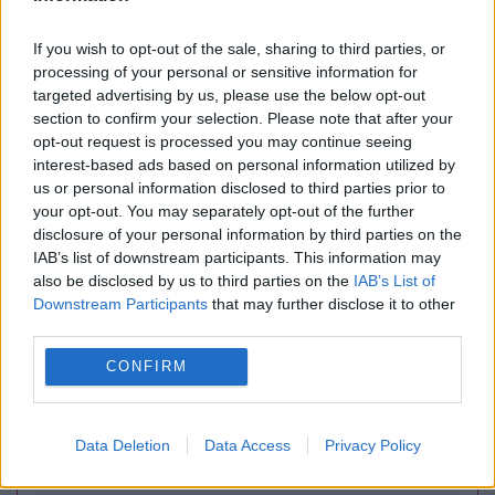
If you wish to opt-out of the sale, sharing to third parties, or
processing of your personal or sensitive information for
targeted advertising by us, please use the below opt-out
MONDEN
section to confirm your selection. Please note that after your
opt-out request is processed you may continue seeing
Elena Udrea, mesaj la un an de la eliberare:
interest-based ads based on personal information utilized by
us or personal information disclosed to third parties prior to
„Dumnezeu îți dă mereu cât poți să duci”
your opt-out. You may separately opt-out of the further
disclosure of your personal information by third parties on the
IAB’s list of downstream participants. This information may
also be disclosed by us to third parties on the
IAB’s List of
Downstream Participants
that may further disclose it to other
third parties.
CONFIRM
Data Deletion
Data Access
Privacy Policy
POLITICA