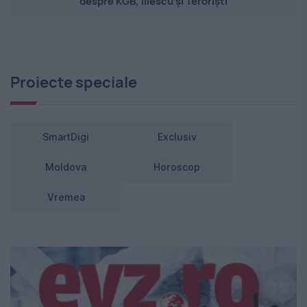
despre KGB, Iliescu și Teroriști
Proiecte speciale
SmartDigi
Exclusiv
Moldova
Horoscop
Vremea