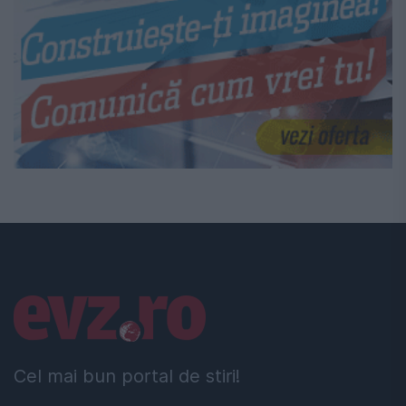
Linkuri utile
Cel mai bun portal de stiri!