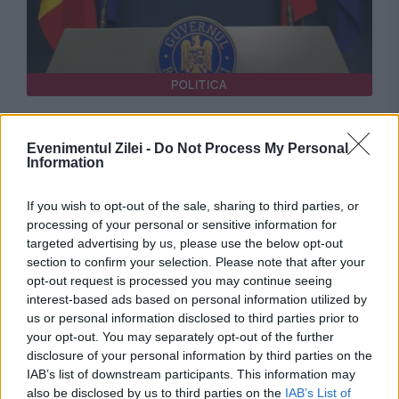
POLITICA
Propunere surpriză pentru funcția de premier:
Evenimentul Zilei -
Do Not Process My Personal
„S-a întâmplat în fața lui Nicușor Dan”
Information
If you wish to opt-out of the sale, sharing to third parties, or
processing of your personal or sensitive information for
targeted advertising by us, please use the below opt-out
section to confirm your selection. Please note that after your
opt-out request is processed you may continue seeing
interest-based ads based on personal information utilized by
us or personal information disclosed to third parties prior to
your opt-out. You may separately opt-out of the further
disclosure of your personal information by third parties on the
POLITICA
IAB’s list of downstream participants. This information may
also be disclosed by us to third parties on the
IAB’s List of