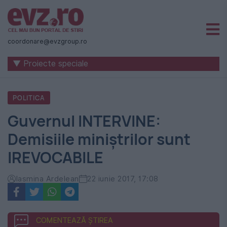
Știri
naționale
coordonare@evzgroup.ro
și
▼ Proiecte speciale
internaționale
|
POLITICA
România
Guvernul INTERVINE:
-
Demisiile miniștrilor sunt
Evenimentul
IREVOCABILE
Zilei
Iasmina Ardelean
22 iunie 2017, 17:08
COMENTEAZĂ ȘTIREA