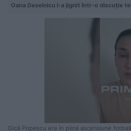
Oana Deselnicu l-a jignit într-o discuție te
Gică Popescu era în plină ascensiune fotbalis