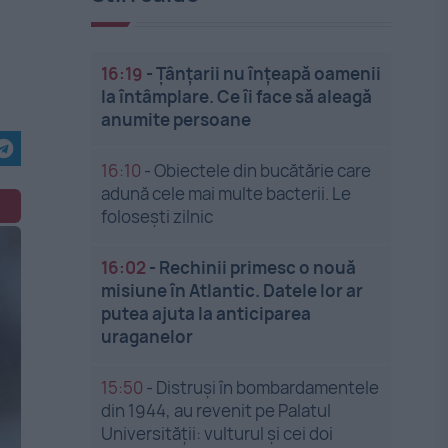
16:19
-
Țânțarii nu înțeapă oamenii
la întâmplare. Ce îi face să aleagă
anumite persoane
16:10
-
Obiectele din bucătărie care
adună cele mai multe bacterii. Le
folosești zilnic
16:02
-
Rechinii primesc o nouă
misiune în Atlantic. Datele lor ar
putea ajuta la anticiparea
uraganelor
15:50
-
Distruși în bombardamentele
din 1944, au revenit pe Palatul
Universității: vulturul și cei doi