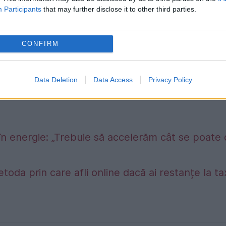
Participants
that may further disclose it to other third parties.
CONFIRM
Data Deletion
Data Access
Privacy Policy
în energie: „Trebuie să accelerăm cât se poate
etoda prin care afli online dacă ai restanțe la t