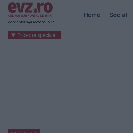
Știri
Home
Social
naționale
coordonare@evzgroup.ro
și
▼ Proiecte speciale
internaționale
|
România
-
Evenimentul
Zilei