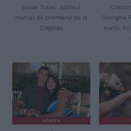
Vasile Tofan. Jubileul
Cristia
marcat de premierul de la
Georgina R
Chişinău
nunții. A
MONDEN