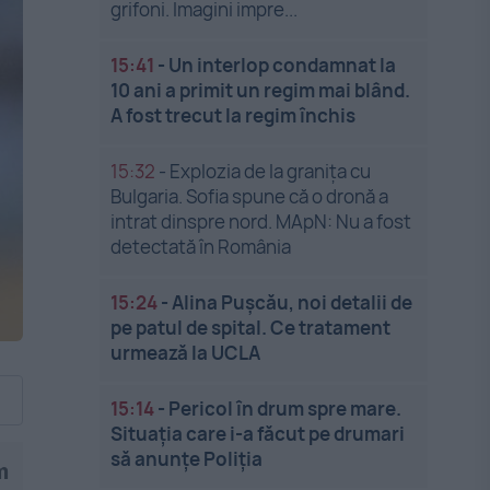
grifoni. Imagini impre...
15:41
-
Un interlop condamnat la
10 ani a primit un regim mai blând.
A fost trecut la regim închis
15:32
-
Explozia de la granița cu
Bulgaria. Sofia spune că o dronă a
intrat dinspre nord. MApN: Nu a fost
detectată în România
15:24
-
Alina Pușcău, noi detalii de
pe patul de spital. Ce tratament
urmează la UCLA
15:14
-
Pericol în drum spre mare.
Situația care i-a făcut pe drumari
să anunțe Poliția
m