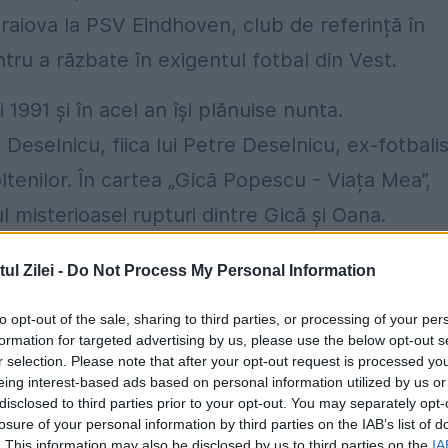
Craiova la PSV Eindhoven, club de referință în
tru a răzbate în exigentul fotbal din Vest.
991 și în acel an își plănuise nunta.
Deselnicu, fiica lui Petre Deselnicu, ex-fotbalis
 oltenilor. În cartea „Gică Popescu - Viața Mea”,
l misterioasei rupturi dintre Gică și Oana.
0. Oana și Petre Deselnicu se vor număra printr
l Zilei -
Do Not Process My Personal Information
Italia. Apoi, în toamnă, după ce Gică Popescu își
to opt-out of the sale, sharing to third parties, or processing of your per
ta foarte des. Ruptura a venit în primăvara anulu
formation for targeted advertising by us, please use the below opt-out s
r selection. Please note that after your opt-out request is processed y
niel Nanu, care redă dialogul avut cu fostul căpit
eing interest-based ads based on personal information utilized by us or
disclosed to third parties prior to your opt-out. You may separately opt-
losure of your personal information by third parties on the IAB’s list of
. This information may also be disclosed by us to third parties on the
IA