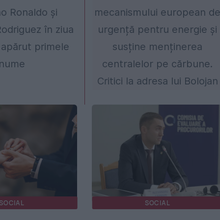
no Ronaldo și
mecanismului european d
odriguez în ziua
urgență pentru energie și
u apărut primele
susține menținerea
nume
centralelor pe cărbune.
Critici la adresa lui Bolojan
SOCIAL
SOCIAL