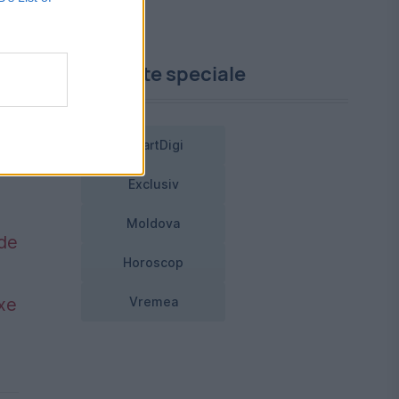
Proiecte speciale
SmartDigi
Exclusiv
Moldova
 de
Horoscop
axe
Vremea