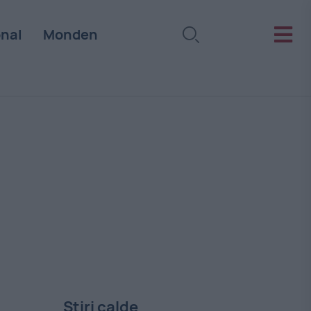
onal
Monden
Stiri calde