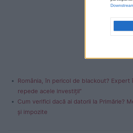
Downstream 
România, în pericol de blackout? Expert 
repede acele investiții”
Cum verifici dacă ai datorii la Primărie? M
și impozite