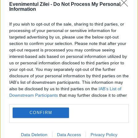
Evenimentul Zilei -
Do Not Process My Personal
legăturile dintre suspecți și traseul sumelor
Information
de bani investigate în dosar.
If you wish to opt-out of the sale, sharing to third parties, or
processing of your personal or sensitive information for
Locuiești la bloc? 10 reguli pe care mulți
targeted advertising by us, please use the below opt-out
section to confirm your selection. Please note that after your
proprietari le înțeleg greșit și ajung să
opt-out request is processed you may continue seeing
interest-based ads based on personal information utilized by
plătească mai mult.Ce spune legea
us or personal information disclosed to third parties prior to
Concediu 2026. Dreptul pe care mulți
your opt-out. You may separately opt-out of the further
disclosure of your personal information by third parties on the
salariați nu îl cunosc. Când se pot pierde
IAB’s list of downstream participants. This information may
also be disclosed by us to third parties on the
IAB’s List of
zilele de concediu și când nu
Downstream Participants
that may further disclose it to other
third parties.
CONFIRM
arr
coruptie
cristian anton
dna
Data Deletion
Data Access
Privacy Policy