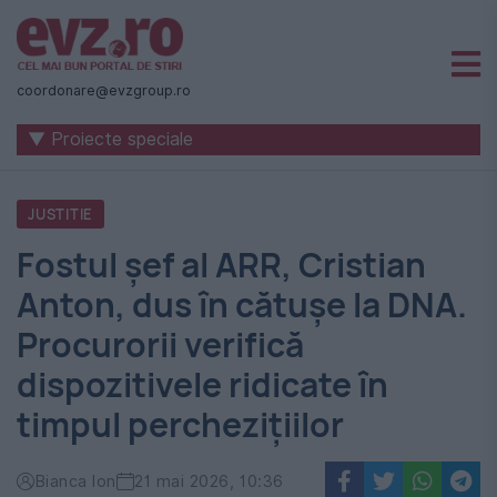
Știri
naționale
coordonare@evzgroup.ro
și
▼ Proiecte speciale
internaționale
|
JUSTITIE
România
Fostul șef al ARR, Cristian
-
Anton, dus în cătușe la DNA.
Evenimentul
Procurorii verifică
Zilei
dispozitivele ridicate în
timpul perchezițiilor
Bianca Ion
21 mai 2026, 10:36