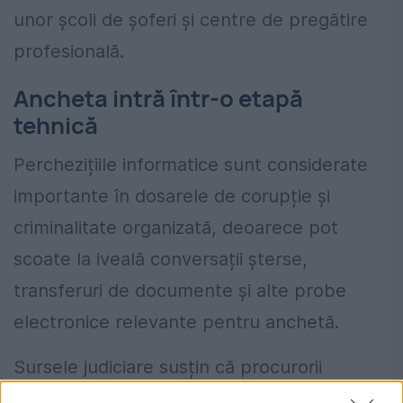
unor școli de șoferi și centre de pregătire
profesională.
Ancheta intră într-o etapă
tehnică
Perchezițiile informatice sunt considerate
importante în dosarele de corupție și
criminalitate organizată, deoarece pot
scoate la iveală conversații șterse,
transferuri de documente și alte probe
electronice relevante pentru anchetă.
Sursele judiciare susțin că procurorii
încearcă acum să reconstruiască în detaliu