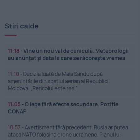
Stiri calde
11:18
-
Vine un nou val de caniculă. Meteorologii
au anunțat și data la care se răcorește vremea
11:10
-
Decizia luată de Maia Sandu după
amenințările din spațiul aerian al Republicii
Moldova: „Pericolul este real”
11:05
-
O lege fără efecte secundare. Poziție
CONAF
10:57
-
Avertisment fără precedent. Rusia ar putea
ataca NATO folosind drone ucrainene. Planul lui