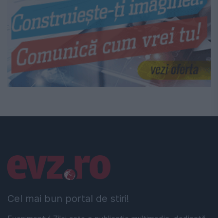
Linkuri utile
Cel mai bun portal de stiri!