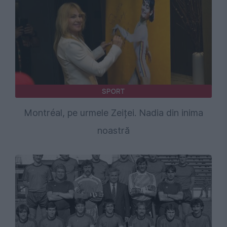
SPORT
Montréal, pe urmele Zeiței. Nadia din inima
noastră