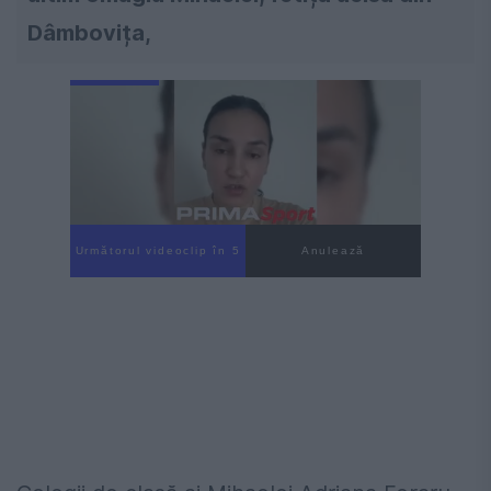
Dâmbovița,
Următorul videoclip în 4
Anulează