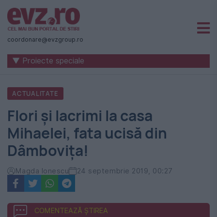
Știri
naționale
coordonare@evzgroup.ro
și
▼ Proiecte speciale
internaționale
|
ACTUALITATE
România
Flori și lacrimi la casa
-
Mihaelei, fata ucisă din
Evenimentul
Dâmbovița!
Zilei
Magda Ionescu
24 septembrie 2019, 00:27
COMENTEAZĂ ȘTIREA