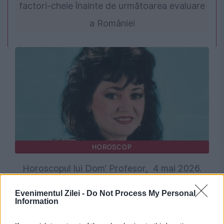
factori-cheie înainte de următoarea evaluare
a României
HOROSCOP
Horoscopul lui Dom’ Profesor, 4 mai 2026.
Mihaela Runceanu
Evenimentul Zilei -
Do Not Process My Personal
Information