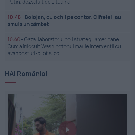
Putin, dezvăluit de Lituania
10:48
-
Bolojan, cu ochii pe contor. Cifrele i-au
smuls un zâmbet
10:40
-
Gaza, laboratorul noii strategii americane.
Cum a înlocuit Washingtonul marile intervenții cu
avanposturi-pilot și co...
HAI România!