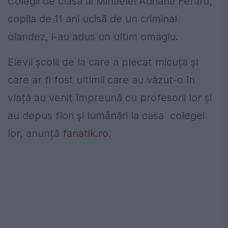
Colegii de clasă ai Mihaelei Adriana Feraru,
copila de 11 ani ucisă de un criminal
olandez, i-au adus un ultim omagiu.
Elevii școlii de la care a plecat micuța și
care ar fi fost ultimii care au văzut-o în
viață au venit împreună cu profesorii lor și
au depus flori și lumânări la casa colegei
lor, anunță
fanatik.ro
.