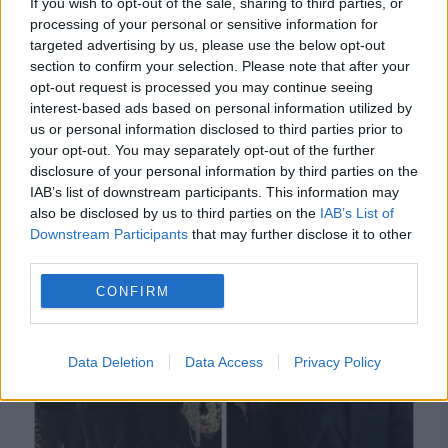
If you wish to opt-out of the sale, sharing to third parties, or
processing of your personal or sensitive information for
targeted advertising by us, please use the below opt-out
section to confirm your selection. Please note that after your
opt-out request is processed you may continue seeing
interest-based ads based on personal information utilized by
us or personal information disclosed to third parties prior to
your opt-out. You may separately opt-out of the further
SPORT
disclosure of your personal information by third parties on the
IAB’s list of downstream participants. This information may
Care sunt procedurile pentru ca un stadion să
also be disclosed by us to third parties on the
IAB’s List of
Downstream Participants
that may further disclose it to other
primească numele unei personalități
third parties.
CONFIRM
Data Deletion
Data Access
Privacy Policy