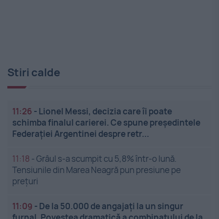
Stiri calde
11:26
-
Lionel Messi, decizia care îi poate
schimba finalul carierei. Ce spune președintele
Federației Argentinei despre retr...
11:18
-
Grâul s-a scumpit cu 5,8% într-o lună.
Tensiunile din Marea Neagră pun presiune pe
prețuri
11:09
-
De la 50.000 de angajați la un singur
furnal. Povestea dramatică a combinatului de la