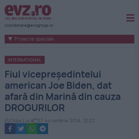
Știri
naționale
coordonare@evzgroup.ro
și
▼ Proiecte speciale
internaționale
|
INTERNATIONAL
România
Fiul vicepreședintelui
-
american Joe Biden, dat
Evenimentul
afară din Marină din cauza
Zilei
DROGURILOR
Otilia Luca
17 octombrie 2014, 12:22