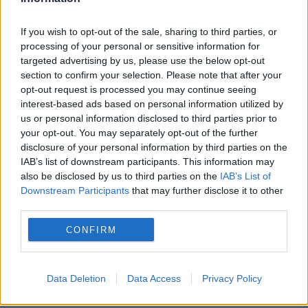
menținerea centralelor pe cărbune. Critici la
adresa lui Bolojan
If you wish to opt-out of the sale, sharing to third parties, or
processing of your personal or sensitive information for
targeted advertising by us, please use the below opt-out
section to confirm your selection. Please note that after your
opt-out request is processed you may continue seeing
interest-based ads based on personal information utilized by
us or personal information disclosed to third parties prior to
your opt-out. You may separately opt-out of the further
disclosure of your personal information by third parties on the
IAB’s list of downstream participants. This information may
also be disclosed by us to third parties on the
IAB’s List of
Downstream Participants
that may further disclose it to other
INTERNATIONAL
third parties.
Tensiuni între SUA și Europa. Washingtonul a
CONFIRM
vândut euro în secret pentru a salva yenul
japonez, iar BCE reacționează
Data Deletion
Data Access
Privacy Policy