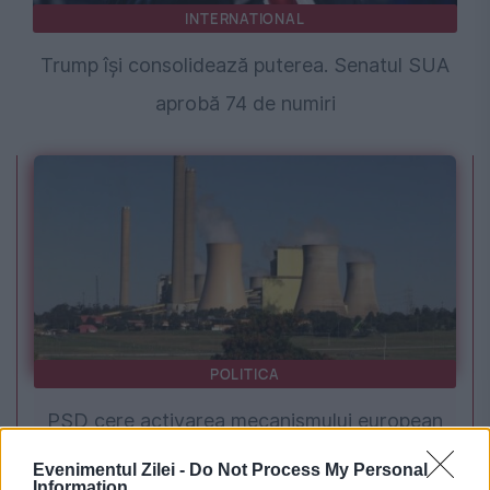
INTERNATIONAL
Trump își consolidează puterea. Senatul SUA
aprobă 74 de numiri
POLITICA
PSD cere activarea mecanismului european
de urgență pentru energie și susține
Evenimentul Zilei -
Do Not Process My Personal
Information