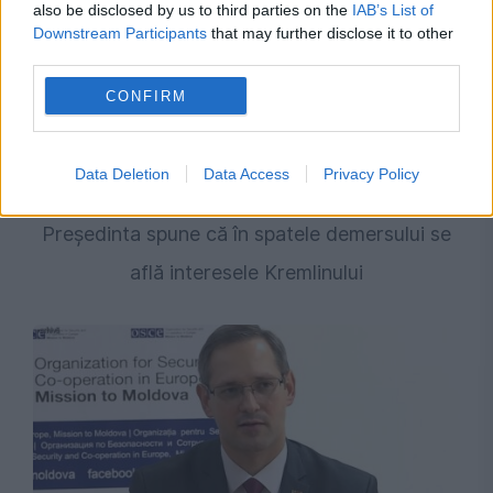
also be disclosed by us to third parties on the
IAB’s List of
Downstream Participants
that may further disclose it to other
third parties.
CONFIRM
INTERNATIONAL
Data Deletion
Data Access
Privacy Policy
Opoziția încearcă suspendarea Maiei Sandu.
Președinta spune că în spatele demersului se
află interesele Kremlinului