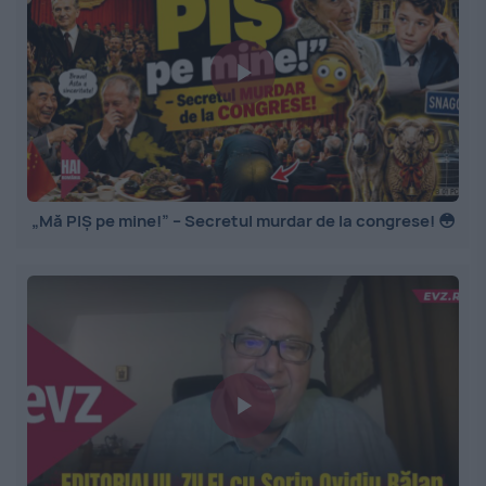
„Mă PIȘ pe mine!” – Secretul murdar de la congrese! 😳