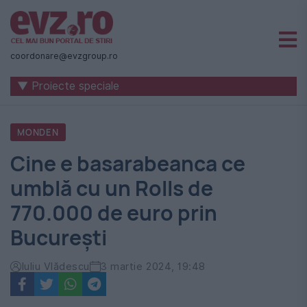
Știri
naționale
coordonare@evzgroup.ro
și
▼ Proiecte speciale
internaționale
|
MONDEN
România
Cine e basarabeanca ce
-
umblă cu un Rolls de
Evenimentul
770.000 de euro prin
Zilei
București
Iuliu Vlădescu
3 martie 2024, 19:48