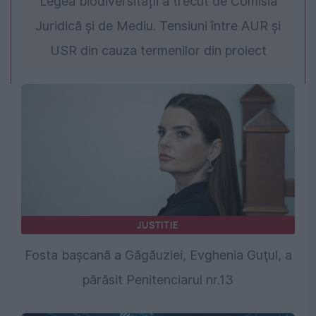
Legea biodiversității a trecut de Comisia
Juridică și de Mediu. Tensiuni între AUR și
USR din cauza termenilor din proiect
JUSTITIE
Fosta başcană a Găgăuziei, Evghenia Guţul, a
părăsit Penitenciarul nr.13