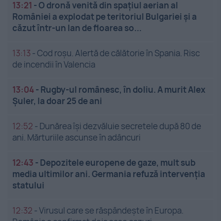
13:21
-
O dronă venită din spațiul aerian al
României a explodat pe teritoriul Bulgariei și a
căzut într-un lan de floarea so...
13:13
-
Cod roșu. Alertă de călătorie în Spania. Risc
de incendii în Valencia
13:04
-
Rugby-ul românesc, în doliu. A murit Alex
Șuler, la doar 25 de ani
12:52
-
Dunărea își dezvăluie secretele după 80 de
ani. Mărturiile ascunse în adâncuri
12:43
-
Depozitele europene de gaze, mult sub
media ultimilor ani. Germania refuză intervenția
statului
12:32
-
Virusul care se răspândește în Europa.