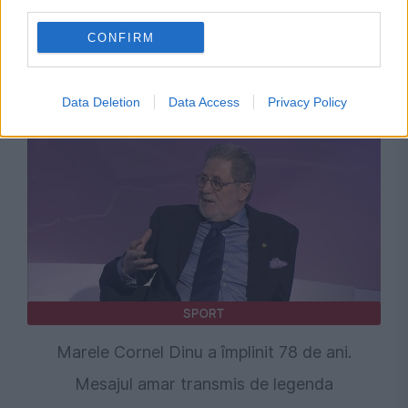
third parties.
FCSB - Farul, 2-2. Remiză spectaculoasă,
CONFIRM
„roș-albaștrii” au salvat un punct în repriza a
doua
Data Deletion
Data Access
Privacy Policy
SPORT
Marele Cornel Dinu a împlinit 78 de ani.
Mesajul amar transmis de legenda