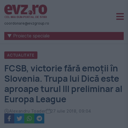
Știri
naționale
coordonare@evzgroup.ro
și
▼ Proiecte speciale
internaționale
|
ACTUALITATE
România
FCSB, victorie fără emoții în
-
Slovenia. Trupa lui Dică este
Evenimentul
aproape turul III preliminar al
Zilei
Europa League
Alexandru Toader
27 iulie 2018, 09:04