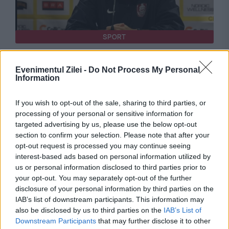
SPORT
Mutare bombă la FCSB. Gigi Becali și MM
Evenimentul Zilei -
Do Not Process My Personal
Stoica vor să îl aducă pe Dan Petrescu ca
Information
director tehnic
If you wish to opt-out of the sale, sharing to third parties, or
processing of your personal or sensitive information for
targeted advertising by us, please use the below opt-out
section to confirm your selection. Please note that after your
opt-out request is processed you may continue seeing
interest-based ads based on personal information utilized by
us or personal information disclosed to third parties prior to
your opt-out. You may separately opt-out of the further
disclosure of your personal information by third parties on the
IAB’s list of downstream participants. This information may
also be disclosed by us to third parties on the
IAB’s List of
SPORT
Downstream Participants
that may further disclose it to other