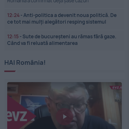
România a confirmat deja șase cazuri
12:24
-
Anti-politica a devenit noua politică. De
ce tot mai mulți alegători resping sistemul
12:15
-
Sute de bucureșteni au rămas fără gaze.
Când va fi reluată alimentarea
HAI România!