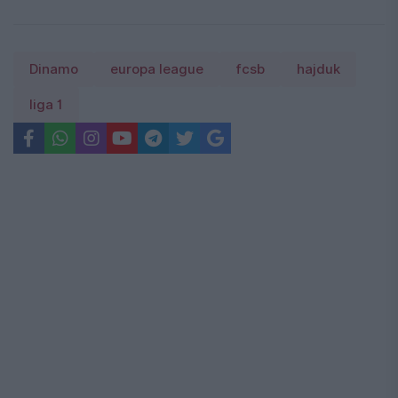
Dinamo
europa league
fcsb
hajduk
liga 1