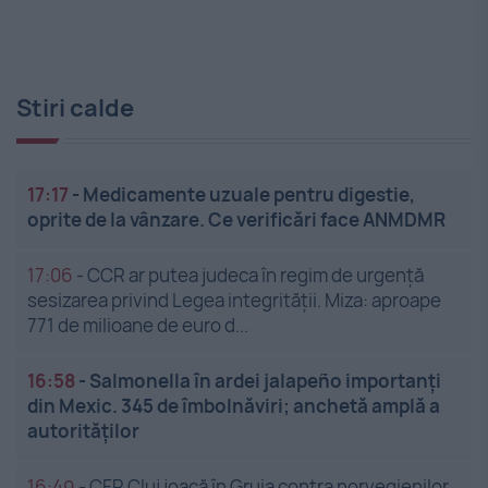
Stiri calde
17:17
-
Medicamente uzuale pentru digestie,
oprite de la vânzare. Ce verificări face ANMDMR
17:06
-
CCR ar putea judeca în regim de urgență
sesizarea privind Legea integrității. Miza: aproape
771 de milioane de euro d...
16:58
-
Salmonella în ardei jalapeño importanți
din Mexic. 345 de îmbolnăviri; anchetă amplă a
autorităților
16:49
-
CFR Cluj joacă în Gruia contra norvegienilor