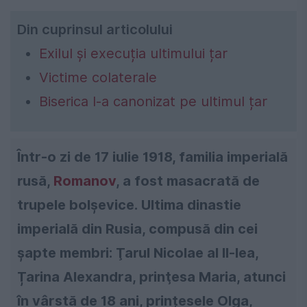
Din cuprinsul articolului
Exilul și execuția ultimului țar
Victime colaterale
Biserica l-a canonizat pe ultimul țar
Într-o zi de 17 iulie 1918, familia imperială
rusă,
Romanov
, a fost masacrată de
trupele bolșevice. Ultima dinastie
imperială din Rusia, compusă din cei
șapte membri: Ţarul Nicolae al II-lea,
Țarina Alexandra, prinţesa Maria, atunci
în vârstă de 18 ani, prințesele Olga,