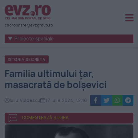
Știri
naționale
coordonare@evzgroup.ro
și
▼ Proiecte speciale
internaționale
|
ISTORIA SECRETA
România
Familia ultimului țar,
-
masacrată de bolșevici
Evenimentul
Zilei
Iuliu Vlădescu
17 iulie 2024, 12:16
COMENTEAZĂ ȘTIREA