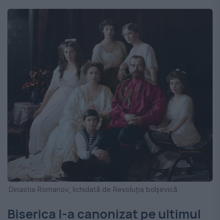
Dinastia Romanov, lichidată de Revoluția bolșevică
Biserica l-a canonizat pe ultimul