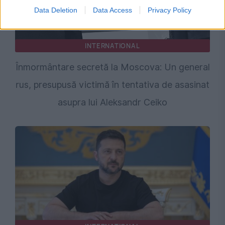
Data Deletion
Data Access
Privacy Policy
INTERNATIONAL
Înmormântare secretă la Moscova: Un general
rus, presupusă victimă în tentativa de asasinat
asupra lui Aleksandr Ceiko