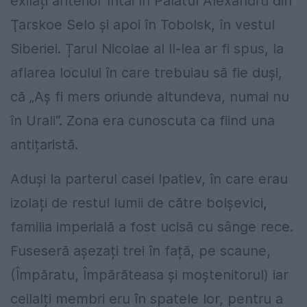
exilați anterior întâi în Palatul Alexandru din
Ţarskoe Selo şi apoi în Tobolsk, în vestul
Siberiei. Țarul Nicolae al II-lea ar fi spus, la
aflarea locului în care trebuiau să fie duși,
că „Aş fi mers oriunde altundeva, numai nu
în Urali“. Zona era cunoscuta ca fiind una
antițaristă.
Aduși la parterul casei Ipatiev, în care erau
izolați de restul lumii de către bolșevici,
familia imperială a fost ucisă cu sânge rece.
Fuseseră așezați trei în față, pe scaune,
(Împăratu, Împărăteasa și moștenitorul) iar
ceilalți membri eru în spatele lor, pentru a