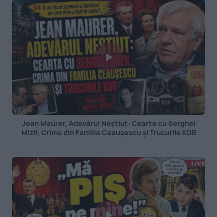
Jean Maurer, Adevărul Neștiut: Cearta cu Serghei
Mizil, Crima din Familia Ceaușescu și Trucurile KGB